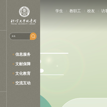
学生
教职工
校友
访
未
名
学
全部资源
信息服务
全部资源
文献保障
多媒体资源
文化教育
活动讲座
交流互动
馆