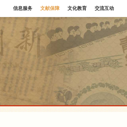
信息服务
文献保障
文化教育
交流互动
馆藏目录
论文、书、报告
数据库
电子图书和电子
机构知识库
馆际互借
新书通报
专利数据
站内搜索
藏目录检索
论文、书刊、报告检索
数据库导航
电子图书和电子期刊