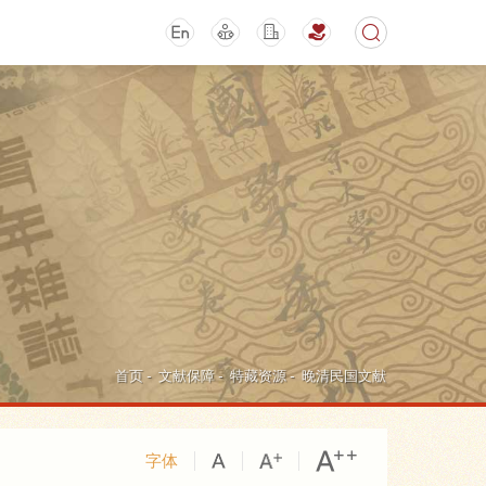
期刊
活动讲座
首页
-
文献保障
-
特藏资源
-
晚清民国文献
字体
导航