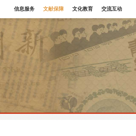
信息服务
文献保障
文化教育
交流互动
馆藏目录
论文、书、报告
数据库
电子图书和电子
机构知识库
馆际互借
新书通报
专利数据
站内搜索
藏目录检索
论文、书刊、报告检索
数据库导航
电子图书和电子期刊