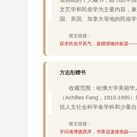
文艺学和民俗学为主要内容，兼
国、美国、加拿大等地的民俗学
推文链接：
探求民俗开风气，嘉赠缥缃待栋梁—
方志彤赠书
收藏范围：哈佛大学美籍华
（Achilles Fang，1910-
括人文社会科学各学科和少量自
推文链接：
学问淹博惠西庠，书香迢递馈燕园—