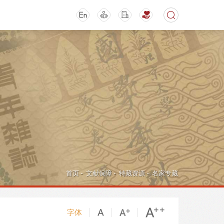
期刊
活动讲座
首页
-
文献保障
-
特藏资源
-
名家专藏
字体
导航