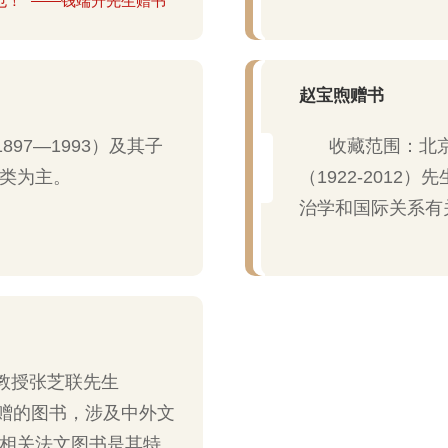
也！” ——钱端升先生赠书
赵宝煦赠书
97—1993）及其子
收藏范围：北
类为主。
（1922-201
治学和国际关系有
教授张芝联先生
馆捐赠的图书，涉及中外文
相关法文图书是其特