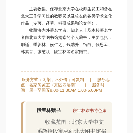
主要收集、保存北京大学在校师生员工和曾在
北大工作学习过的教职员以及校友的各类学术文化
作品（专著、译著、科研成果和论文等）。
收藏海内外著名学者、知名人士及本校著名学
者向北京大学图书馆捐赠的个人藏书，主要包括：
胡适、季羡林、侯仁之、钱端升、宿白、侯思孟、
韩素音、张芝联、段宝林等名家赠书。
服务方式：闭架，不外借；可复制
|
服务地
点：名家阅览室（东区四层南）
|
服务时
间：周一至周五8:00-11:30AM 1:00-5:00PM
段宝林赠书
段宝林赠书特色库
收藏范围：北京大学中文
系教授段宝林向北大图书馆捐