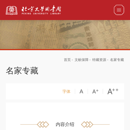
全部资源
首页
-
文献保障
-
特藏资源
-
名家专藏
馆藏目录检索
论文、书刊、报告检索
数据库导航
名家专藏
电子图书和电子期刊导航
字体
内容介绍