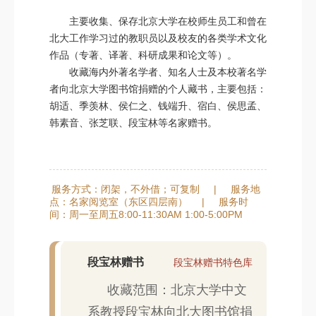
主要收集、保存北京大学在校师生员工和曾在
北大工作学习过的教职员以及校友的各类学术文化
作品（专著、译著、科研成果和论文等）。
收藏海内外著名学者、知名人士及本校著名学
者向北京大学图书馆捐赠的个人藏书，主要包括：
胡适、季羡林、侯仁之、钱端升、宿白、侯思孟、
韩素音、张芝联、段宝林等名家赠书。
服务方式：闭架，不外借；可复制
|
服务地
点：名家阅览室（东区四层南）
|
服务时
间：周一至周五8:00-11:30AM 1:00-5:00PM
段宝林赠书
段宝林赠书特色库
收藏范围：北京大学中文
系教授段宝林向北大图书馆捐