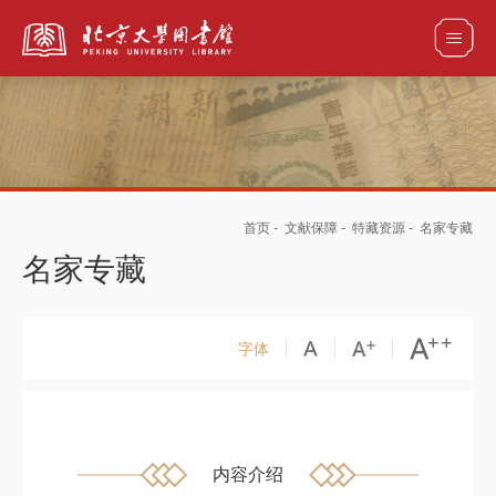
全部资源
首页
-
文献保障
-
特藏资源
-
名家专藏
馆藏目录检索
论文、书刊、报告检索
数据库导航
名家专藏
电子图书和电子期刊导航
字体
内容介绍