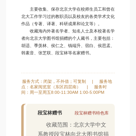
主要收集、保存北京大学在校师生员工和曾在
北大工作学习过的教职员以及校友的各类学术文化
作品（专著、译著、科研成果和论文等）。
收藏海内外著名学者、知名人士及本校著名学
者向北京大学图书馆捐赠的个人藏书，主要包括：
胡适、季羡林、侯仁之、钱端升、宿白、侯思孟、
韩素音、张芝联、段宝林等名家赠书。
服务方式：闭架，不外借；可复制
|
服务地
点：名家阅览室（东区四层南）
|
服务时
间：周一至周五8:00-11:30AM 1:00-5:00PM
段宝林赠书
段宝林赠书特色库
收藏范围：北京大学中文
系教授段宝林向北大图书馆捐