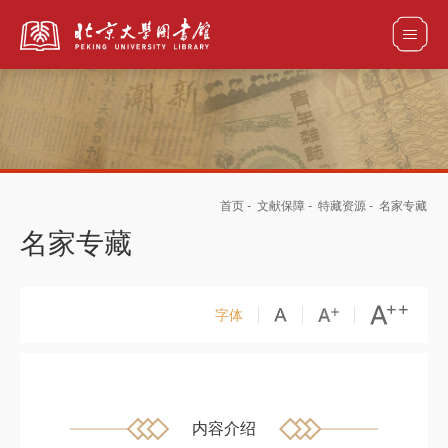
全部资源
首页
-
文献保障
-
特藏资源
-
名家专藏
馆藏目录检索
论文、书刊、报告检索
数据库导航
名家专藏
电子图书和电子期刊导航
字体
内容介绍