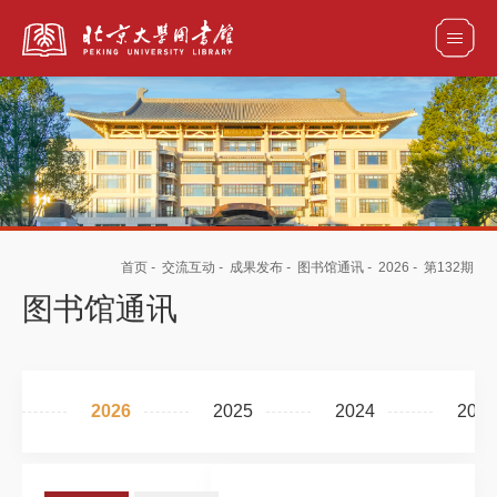
全部资源
馆藏目录检索
论文、书刊、报告检索
数据库导航
首页
-
交流互动
-
成果发布
-
图书馆通讯
-
2026
-
第132期
电子图书和电子期刊导航
图书馆通讯
2026
2025
2024
2023