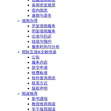
各阅览室规章
室内阅览
逾期与遗失
借阅办理
开架借阅服务
闭架借阅服务
出借与归还
续借与预约
服务时间与分布
馆际互借&文献传递
公告
服务内容
提交申请
收费标准
校外查询系统
联系方式
版权声明
阅读推荐
新书通报
教授推荐阅读
学子推荐阅读