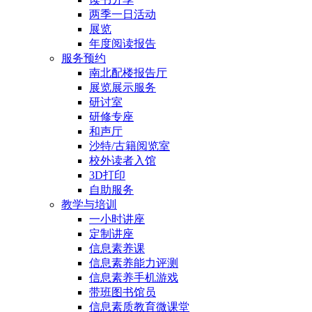
两季一日活动
展览
年度阅读报告
服务预约
南北配楼报告厅
展览展示服务
研讨室
研修专座
和声厅
沙特/古籍阅览室
校外读者入馆
3D打印
自助服务
教学与培训
一小时讲座
定制讲座
信息素养课
信息素养能力评测
信息素养手机游戏
带班图书馆员
信息素质教育微课堂