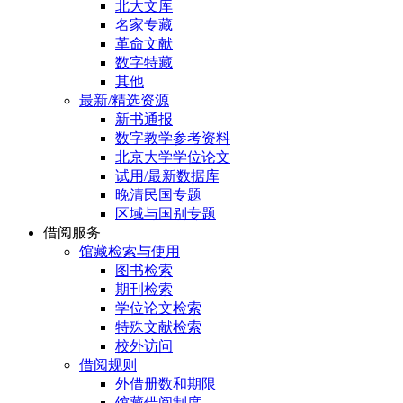
北大文库
名家专藏
革命文献
数字特藏
其他
最新/精选资源
新书通报
数字教学参考资料
北京大学学位论文
试用/最新数据库
晚清民国专题
区域与国别专题
借阅服务
馆藏检索与使用
图书检索
期刊检索
学位论文检索
特殊文献检索
校外访问
借阅规则
外借册数和期限
馆藏借阅制度