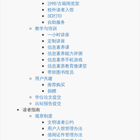
沙特/古籍阅览室
校外读者入馆
3D打印
自助服务
教学与培训
一小时讲座
定制讲座
信息素养课
信息素养能力评测
信息素养手机游戏
信息素质教育微课堂
带班图书馆员
用户共建
推荐购买
捐赠
学位论文提交
出站报告提交
读者指南
规章制度
文明读者公约
用户入馆管理办法
借阅证件管理办法