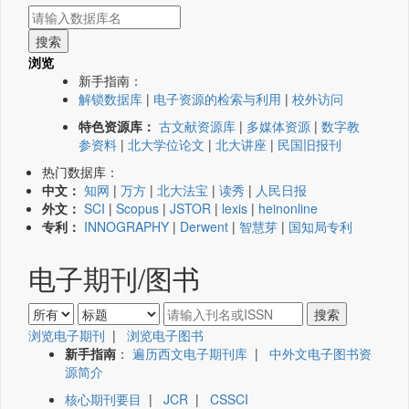
浏览
新手指南：
解锁数据库
|
电子资源的检索与利用
|
校外访问
特色资源库：
古文献资源库
|
多媒体资源
|
数字教
参资料
|
北大学位论文
|
北大讲座
|
民国旧报刊
热门数据库：
中文：
知网
|
万方
|
北大法宝
|
读秀
|
人民日报
外文：
SCI
|
Scopus
|
JSTOR
|
lexis
|
heinonline
专利：
INNOGRAPHY
|
Derwent
|
智慧芽
|
国知局专利
电子期刊/图书
浏览电子期刊
|
浏览电子图书
新手指南
：
遍历西文电子期刊库
|
中外文电子图书资
源简介
核心期刊要目
|
JCR
|
CSSCI