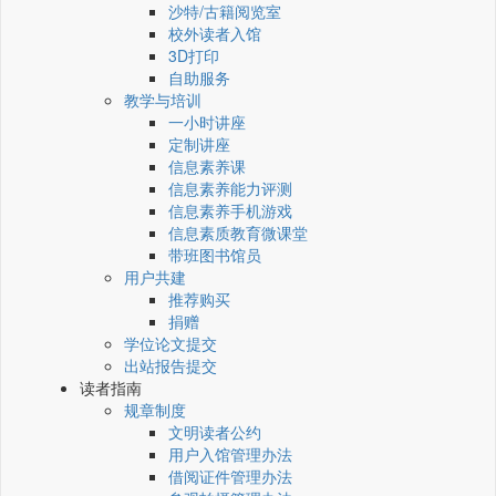
沙特/古籍阅览室
校外读者入馆
3D打印
自助服务
教学与培训
一小时讲座
定制讲座
信息素养课
信息素养能力评测
信息素养手机游戏
信息素质教育微课堂
带班图书馆员
用户共建
推荐购买
捐赠
学位论文提交
出站报告提交
读者指南
规章制度
文明读者公约
用户入馆管理办法
借阅证件管理办法