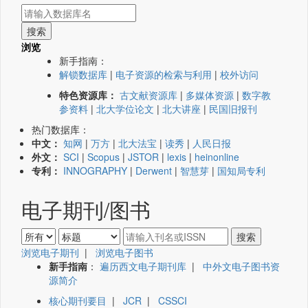
浏览
新手指南：
解锁数据库
|
电子资源的检索与利用
|
校外访问
特色资源库：
古文献资源库
|
多媒体资源
|
数字教
参资料
|
北大学位论文
|
北大讲座
|
民国旧报刊
热门数据库：
中文：
知网
|
万方
|
北大法宝
|
读秀
|
人民日报
外文：
SCI
|
Scopus
|
JSTOR
|
lexis
|
heinonline
专利：
INNOGRAPHY
|
Derwent
|
智慧芽
|
国知局专利
电子期刊/图书
浏览电子期刊
|
浏览电子图书
新手指南
：
遍历西文电子期刊库
|
中外文电子图书资
源简介
核心期刊要目
|
JCR
|
CSSCI