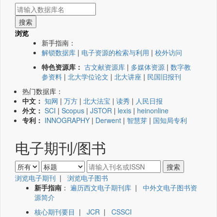
浏览
新手指南：
解锁数据库
|
电子资源的检索与利用
|
校外访问
特色资源库：
古文献资源库
|
多媒体资源
|
数字教
参资料
|
北大学位论文
|
北大讲座
|
民国旧报刊
热门数据库：
中文：
知网
|
万方
|
北大法宝
|
读秀
|
人民日报
外文：
SCI
|
Scopus
|
JSTOR
|
lexis
|
heinonline
专利：
INNOGRAPHY
|
Derwent
|
智慧芽
|
国知局专利
电子期刊/图书
浏览电子期刊
|
浏览电子图书
新手指南
：
遍历西文电子期刊库
|
中外文电子图书资
源简介
核心期刊要目
|
JCR
|
CSSCI