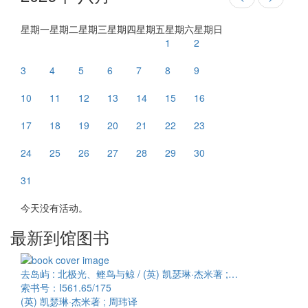
星期一
星期二
星期三
星期四
星期五
星期六
星期日
1
2
3
4
5
6
7
8
9
10
11
12
13
14
15
16
17
18
19
20
21
22
23
24
25
26
27
28
29
30
31
今天没有活动。
最新到馆图书
去岛屿 : 北极光、鲣鸟与鲸 / (英) 凯瑟琳·杰米著 ;…
索书号：I561.65/175
(英) 凯瑟琳·杰米著 ; 周玮译