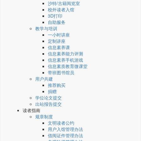
沙特/古籍阅览室
校外读者入馆
3D打印
自助服务
教学与培训
一小时讲座
定制讲座
信息素养课
信息素养能力评测
信息素养手机游戏
信息素质教育微课堂
带班图书馆员
用户共建
推荐购买
捐赠
学位论文提交
出站报告提交
读者指南
规章制度
文明读者公约
用户入馆管理办法
借阅证件管理办法