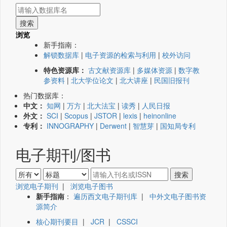
浏览
新手指南：
解锁数据库
|
电子资源的检索与利用
|
校外访问
特色资源库：
古文献资源库
|
多媒体资源
|
数字教
参资料
|
北大学位论文
|
北大讲座
|
民国旧报刊
热门数据库：
中文：
知网
|
万方
|
北大法宝
|
读秀
|
人民日报
外文：
SCI
|
Scopus
|
JSTOR
|
lexis
|
heinonline
专利：
INNOGRAPHY
|
Derwent
|
智慧芽
|
国知局专利
电子期刊/图书
浏览电子期刊
|
浏览电子图书
新手指南
：
遍历西文电子期刊库
|
中外文电子图书资
源简介
核心期刊要目
|
JCR
|
CSSCI