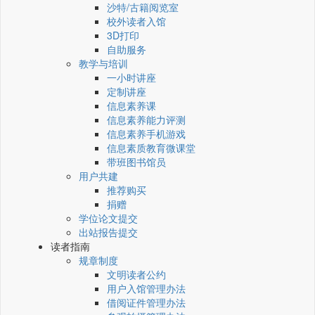
沙特/古籍阅览室
校外读者入馆
3D打印
自助服务
教学与培训
一小时讲座
定制讲座
信息素养课
信息素养能力评测
信息素养手机游戏
信息素质教育微课堂
带班图书馆员
用户共建
推荐购买
捐赠
学位论文提交
出站报告提交
读者指南
规章制度
文明读者公约
用户入馆管理办法
借阅证件管理办法