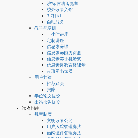
沙特/古籍阅览室
校外读者入馆
3D打印
自助服务
教学与培训
一小时讲座
定制讲座
信息素养课
信息素养能力评测
信息素养手机游戏
信息素质教育微课堂
带班图书馆员
用户共建
推荐购买
捐赠
学位论文提交
出站报告提交
读者指南
规章制度
文明读者公约
用户入馆管理办法
借阅证件管理办法