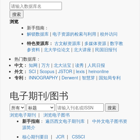
浏览
新手指南：
解锁数据库
|
电子资源的检索与利用
|
校外访问
特色资源库：
古文献资源库
|
多媒体资源
|
数字教
参资料
|
北大学位论文
|
北大讲座
|
民国旧报刊
热门数据库：
中文：
知网
|
万方
|
北大法宝
|
读秀
|
人民日报
外文：
SCI
|
Scopus
|
JSTOR
|
lexis
|
heinonline
专利：
INNOGRAPHY
|
Derwent
|
智慧芽
|
国知局专利
电子期刊/图书
浏览电子期刊
|
浏览电子图书
新手指南
：
遍历西文电子期刊库
|
中外文电子图书资
源简介
核心期刊要目
|
JCR
|
CSSCI