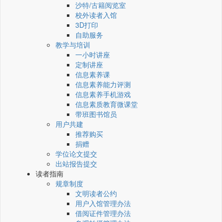
沙特/古籍阅览室
校外读者入馆
3D打印
自助服务
教学与培训
一小时讲座
定制讲座
信息素养课
信息素养能力评测
信息素养手机游戏
信息素质教育微课堂
带班图书馆员
用户共建
推荐购买
捐赠
学位论文提交
出站报告提交
读者指南
规章制度
文明读者公约
用户入馆管理办法
借阅证件管理办法