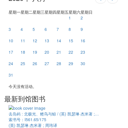
星期一
星期二
星期三
星期四
星期五
星期六
星期日
1
2
3
4
5
6
7
8
9
10
11
12
13
14
15
16
17
18
19
20
21
22
23
24
25
26
27
28
29
30
31
今天没有活动。
最新到馆图书
去岛屿 : 北极光、鲣鸟与鲸 / (英) 凯瑟琳·杰米著 ;…
索书号：I561.65/175
(英) 凯瑟琳·杰米著 ; 周玮译