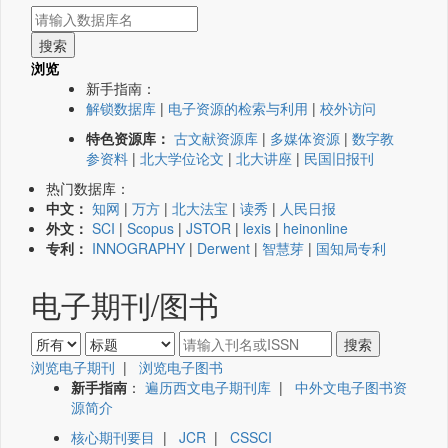
浏览
新手指南：
解锁数据库
|
电子资源的检索与利用
|
校外访问
特色资源库：
古文献资源库
|
多媒体资源
|
数字教
参资料
|
北大学位论文
|
北大讲座
|
民国旧报刊
热门数据库：
中文：
知网
|
万方
|
北大法宝
|
读秀
|
人民日报
外文：
SCI
|
Scopus
|
JSTOR
|
lexis
|
heinonline
专利：
INNOGRAPHY
|
Derwent
|
智慧芽
|
国知局专利
电子期刊/图书
浏览电子期刊
|
浏览电子图书
新手指南
：
遍历西文电子期刊库
|
中外文电子图书资
源简介
核心期刊要目
|
JCR
|
CSSCI