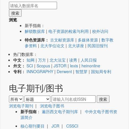
浏览
新手指南：
解锁数据库
|
电子资源的检索与利用
|
校外访问
特色资源库：
古文献资源库
|
多媒体资源
|
数字教
参资料
|
北大学位论文
|
北大讲座
|
民国旧报刊
热门数据库：
中文：
知网
|
万方
|
北大法宝
|
读秀
|
人民日报
外文：
SCI
|
Scopus
|
JSTOR
|
lexis
|
heinonline
专利：
INNOGRAPHY
|
Derwent
|
智慧芽
|
国知局专利
电子期刊/图书
浏览电子期刊
|
浏览电子图书
新手指南
：
遍历西文电子期刊库
|
中外文电子图书资
源简介
核心期刊要目
|
JCR
|
CSSCI