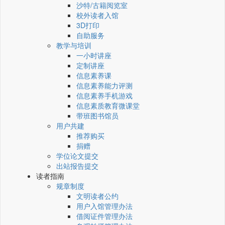
沙特/古籍阅览室
校外读者入馆
3D打印
自助服务
教学与培训
一小时讲座
定制讲座
信息素养课
信息素养能力评测
信息素养手机游戏
信息素质教育微课堂
带班图书馆员
用户共建
推荐购买
捐赠
学位论文提交
出站报告提交
读者指南
规章制度
文明读者公约
用户入馆管理办法
借阅证件管理办法