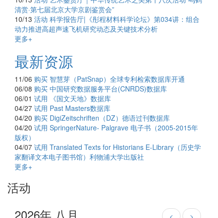
清赏·第七届北京大学京剧鉴赏会”
10/13
活动
科学报告厅|《彤程材料科学论坛》第034讲：组合
动力推进高超声速飞机研究动态及关键技术分析
更多+
最新资源
11/06
购买
智慧芽（PatSnap）全球专利检索数据库开通
06/08
购买
中国研究数据服务平台(CNRDS)数据库
06/01
试用
《国文天地》数据库
04/27
试用
Past Masters数据库
04/20
购买
DigiZeitschriften（DZ）德语过刊数据库
04/20
试用
SpringerNature- Palgrave 电子书（2005-2015年
版权）
04/07
试用
Translated Texts for Historians E-Library（历史学
家翻译文本电子图书馆）利物浦大学出版社
更多+
活动
2026年 八月
<
>