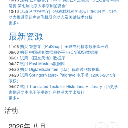
清赏·第七届北京大学京剧鉴赏会”
10/13
活动
科学报告厅|《彤程材料科学论坛》第034讲：组合
动力推进高超声速飞机研究动态及关键技术分析
更多+
最新资源
11/06
购买
智慧芽（PatSnap）全球专利检索数据库开通
06/08
购买
中国研究数据服务平台(CNRDS)数据库
06/01
试用
《国文天地》数据库
04/27
试用
Past Masters数据库
04/20
购买
DigiZeitschriften（DZ）德语过刊数据库
04/20
试用
SpringerNature- Palgrave 电子书（2005-2015年
版权）
04/07
试用
Translated Texts for Historians E-Library（历史学
家翻译文本电子图书馆）利物浦大学出版社
更多+
活动
2026年 八月
<
>