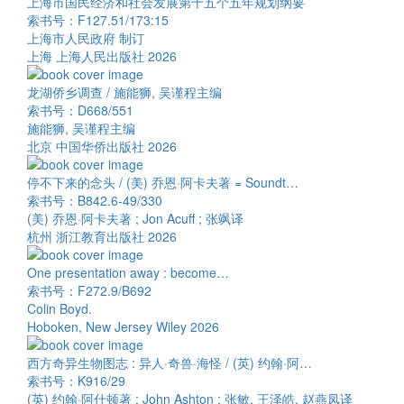
上海市国民经济和社会发展第十五个五年规划纲要
索书号：F127.51/173:15
上海市人民政府 制订
上海 上海人民出版社 2026
龙湖侨乡调查 / 施能狮, 吴谨程主编
索书号：D668/551
施能狮, 吴谨程主编
北京 中国华侨出版社 2026
停不下来的念头 / (美) 乔恩·阿卡夫著 = Soundt…
索书号：B842.6-49/330
(美) 乔恩·阿卡夫著 ; Jon Acuff ; 张飒译
杭州 浙江教育出版社 2026
One presentation away : become…
索书号：F272.9/B692
Colin Boyd.
Hoboken, New Jersey Wiley 2026
西方奇异生物图志 : 异人·奇兽·海怪 / (英) 约翰·阿…
索书号：K916/29
(英) 约翰·阿什顿著 ; John Ashton ; 张敏, 王泽皓, 赵燕凤译