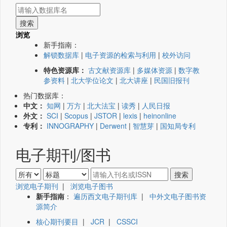
浏览
新手指南：
解锁数据库
|
电子资源的检索与利用
|
校外访问
特色资源库：
古文献资源库
|
多媒体资源
|
数字教
参资料
|
北大学位论文
|
北大讲座
|
民国旧报刊
热门数据库：
中文：
知网
|
万方
|
北大法宝
|
读秀
|
人民日报
外文：
SCI
|
Scopus
|
JSTOR
|
lexis
|
heinonline
专利：
INNOGRAPHY
|
Derwent
|
智慧芽
|
国知局专利
电子期刊/图书
浏览电子期刊
|
浏览电子图书
新手指南
：
遍历西文电子期刊库
|
中外文电子图书资
源简介
核心期刊要目
|
JCR
|
CSSCI