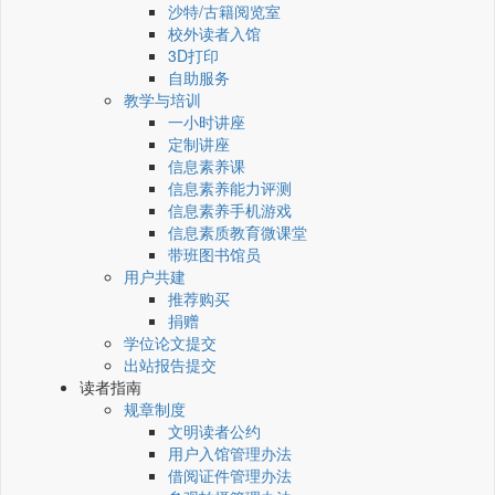
沙特/古籍阅览室
校外读者入馆
3D打印
自助服务
教学与培训
一小时讲座
定制讲座
信息素养课
信息素养能力评测
信息素养手机游戏
信息素质教育微课堂
带班图书馆员
用户共建
推荐购买
捐赠
学位论文提交
出站报告提交
读者指南
规章制度
文明读者公约
用户入馆管理办法
借阅证件管理办法