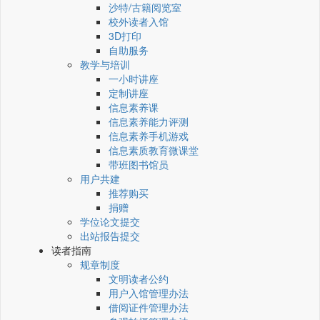
沙特/古籍阅览室
校外读者入馆
3D打印
自助服务
教学与培训
一小时讲座
定制讲座
信息素养课
信息素养能力评测
信息素养手机游戏
信息素质教育微课堂
带班图书馆员
用户共建
推荐购买
捐赠
学位论文提交
出站报告提交
读者指南
规章制度
文明读者公约
用户入馆管理办法
借阅证件管理办法