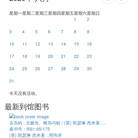
星期一
星期二
星期三
星期四
星期五
星期六
星期日
1
2
3
4
5
6
7
8
9
10
11
12
13
14
15
16
17
18
19
20
21
22
23
24
25
26
27
28
29
30
31
今天没有活动。
最新到馆图书
去岛屿 : 北极光、鲣鸟与鲸 / (英) 凯瑟琳·杰米著 ;…
索书号：I561.65/175
(英) 凯瑟琳·杰米著 ; 周玮译