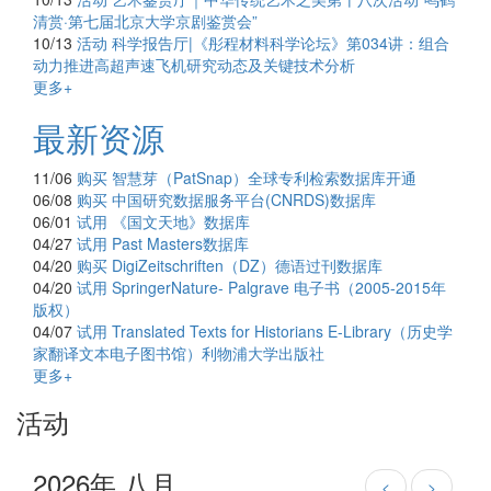
清赏·第七届北京大学京剧鉴赏会”
10/13
活动
科学报告厅|《彤程材料科学论坛》第034讲：组合
动力推进高超声速飞机研究动态及关键技术分析
更多+
最新资源
11/06
购买
智慧芽（PatSnap）全球专利检索数据库开通
06/08
购买
中国研究数据服务平台(CNRDS)数据库
06/01
试用
《国文天地》数据库
04/27
试用
Past Masters数据库
04/20
购买
DigiZeitschriften（DZ）德语过刊数据库
04/20
试用
SpringerNature- Palgrave 电子书（2005-2015年
版权）
04/07
试用
Translated Texts for Historians E-Library（历史学
家翻译文本电子图书馆）利物浦大学出版社
更多+
活动
2026年 八月
<
>