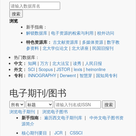
浏览
新手指南：
解锁数据库
|
电子资源的检索与利用
|
校外访问
特色资源库：
古文献资源库
|
多媒体资源
|
数字教
参资料
|
北大学位论文
|
北大讲座
|
民国旧报刊
热门数据库：
中文：
知网
|
万方
|
北大法宝
|
读秀
|
人民日报
外文：
SCI
|
Scopus
|
JSTOR
|
lexis
|
heinonline
专利：
INNOGRAPHY
|
Derwent
|
智慧芽
|
国知局专利
电子期刊/图书
浏览电子期刊
|
浏览电子图书
新手指南
：
遍历西文电子期刊库
|
中外文电子图书资
源简介
核心期刊要目
|
JCR
|
CSSCI