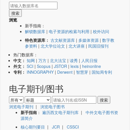
浏览
新手指南：
解锁数据库
|
电子资源的检索与利用
|
校外访问
特色资源库：
古文献资源库
|
多媒体资源
|
数字教
参资料
|
北大学位论文
|
北大讲座
|
民国旧报刊
热门数据库：
中文：
知网
|
万方
|
北大法宝
|
读秀
|
人民日报
外文：
SCI
|
Scopus
|
JSTOR
|
lexis
|
heinonline
专利：
INNOGRAPHY
|
Derwent
|
智慧芽
|
国知局专利
电子期刊/图书
浏览电子期刊
|
浏览电子图书
新手指南
：
遍历西文电子期刊库
|
中外文电子图书资
源简介
核心期刊要目
|
JCR
|
CSSCI