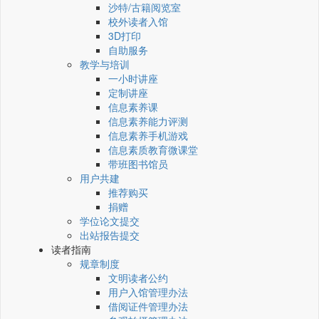
沙特/古籍阅览室
校外读者入馆
3D打印
自助服务
教学与培训
一小时讲座
定制讲座
信息素养课
信息素养能力评测
信息素养手机游戏
信息素质教育微课堂
带班图书馆员
用户共建
推荐购买
捐赠
学位论文提交
出站报告提交
读者指南
规章制度
文明读者公约
用户入馆管理办法
借阅证件管理办法