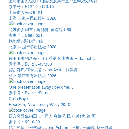
上海市国民经济和社会发展第十五个五年规划纲要
索书号：F127.51/173:15
上海市人民政府 制订
上海 上海人民出版社 2026
龙湖侨乡调查 / 施能狮, 吴谨程主编
索书号：D668/551
施能狮, 吴谨程主编
北京 中国华侨出版社 2026
停不下来的念头 / (美) 乔恩·阿卡夫著 = Soundt…
索书号：B842.6-49/330
(美) 乔恩·阿卡夫著 ; Jon Acuff ; 张飒译
杭州 浙江教育出版社 2026
One presentation away : become…
索书号：F272.9/B692
Colin Boyd.
Hoboken, New Jersey Wiley 2026
西方奇异生物图志 : 异人·奇兽·海怪 / (英) 约翰·阿…
索书号：K916/29
(英) 约翰·阿什顿著 ; John Ashton ; 张敏, 王泽皓, 赵燕凤译