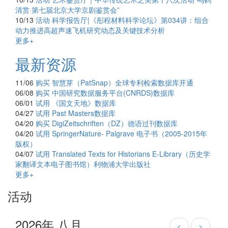
清赏·第七届北京大学京剧鉴赏会”
10/13
活动
科学报告厅|《彤程材料科学论坛》第034讲：组合
动力推进高超声速飞机研究动态及关键技术分析
更多+
最新资源
11/06
购买
智慧芽（PatSnap）全球专利检索数据库开通
06/08
购买
中国研究数据服务平台(CNRDS)数据库
06/01
试用
《国文天地》数据库
04/27
试用
Past Masters数据库
04/20
购买
DigiZeitschriften（DZ）德语过刊数据库
04/20
试用
SpringerNature- Palgrave 电子书（2005-2015年
版权）
04/07
试用
Translated Texts for Historians E-Library（历史学
家翻译文本电子图书馆）利物浦大学出版社
更多+
活动
2026年 八月
<
>