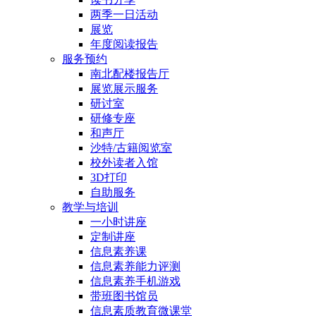
两季一日活动
展览
年度阅读报告
服务预约
南北配楼报告厅
展览展示服务
研讨室
研修专座
和声厅
沙特/古籍阅览室
校外读者入馆
3D打印
自助服务
教学与培训
一小时讲座
定制讲座
信息素养课
信息素养能力评测
信息素养手机游戏
带班图书馆员
信息素质教育微课堂