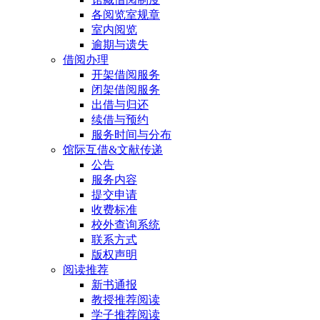
各阅览室规章
室内阅览
逾期与遗失
借阅办理
开架借阅服务
闭架借阅服务
出借与归还
续借与预约
服务时间与分布
馆际互借&文献传递
公告
服务内容
提交申请
收费标准
校外查询系统
联系方式
版权声明
阅读推荐
新书通报
教授推荐阅读
学子推荐阅读