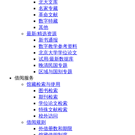
北大文库
名家专藏
革命文献
数字特藏
其他
最新/精选资源
新书通报
数字教学参考资料
北京大学学位论文
试用/最新数据库
晚清民国专题
区域与国别专题
借阅服务
馆藏检索与使用
图书检索
期刊检索
学位论文检索
特殊文献检索
校外访问
借阅规则
外借册数和期限
馆藏借阅制度