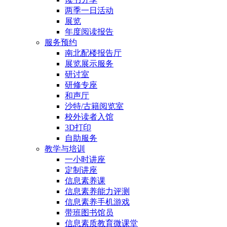
两季一日活动
展览
年度阅读报告
服务预约
南北配楼报告厅
展览展示服务
研讨室
研修专座
和声厅
沙特/古籍阅览室
校外读者入馆
3D打印
自助服务
教学与培训
一小时讲座
定制讲座
信息素养课
信息素养能力评测
信息素养手机游戏
带班图书馆员
信息素质教育微课堂