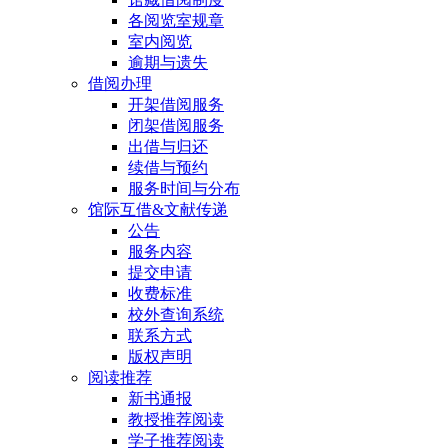
各阅览室规章
室内阅览
逾期与遗失
借阅办理
开架借阅服务
闭架借阅服务
出借与归还
续借与预约
服务时间与分布
馆际互借&文献传递
公告
服务内容
提交申请
收费标准
校外查询系统
联系方式
版权声明
阅读推荐
新书通报
教授推荐阅读
学子推荐阅读