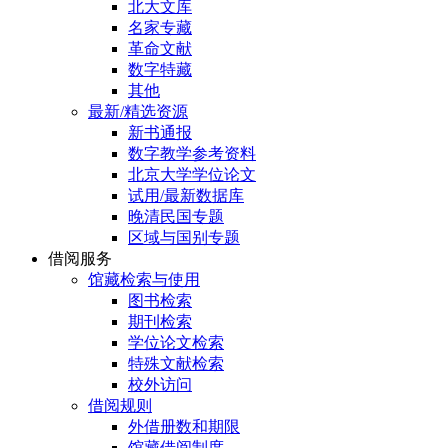
北大文库
名家专藏
革命文献
数字特藏
其他
最新/精选资源
新书通报
数字教学参考资料
北京大学学位论文
试用/最新数据库
晚清民国专题
区域与国别专题
借阅服务
馆藏检索与使用
图书检索
期刊检索
学位论文检索
特殊文献检索
校外访问
借阅规则
外借册数和期限
馆藏借阅制度