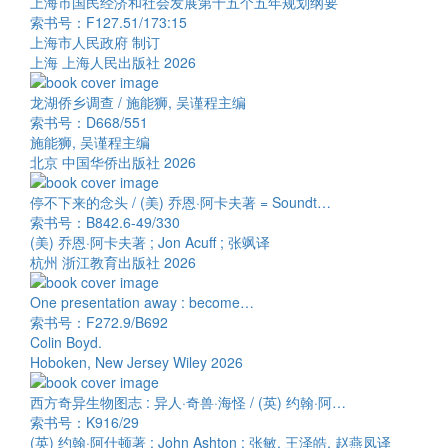
上海市国民经济和社会发展第十五个五年规划纲要
索书号：F127.51/173:15
上海市人民政府 制订
上海 上海人民出版社 2026
龙湖侨乡调查 / 施能狮, 吴谨程主编
索书号：D668/551
施能狮, 吴谨程主编
北京 中国华侨出版社 2026
停不下来的念头 / (美) 乔恩·阿卡夫著 = Soundt…
索书号：B842.6-49/330
(美) 乔恩·阿卡夫著 ; Jon Acuff ; 张飒译
杭州 浙江教育出版社 2026
One presentation away : become…
索书号：F272.9/B692
Colin Boyd.
Hoboken, New Jersey Wiley 2026
西方奇异生物图志 : 异人·奇兽·海怪 / (英) 约翰·阿…
索书号：K916/29
(英) 约翰·阿什顿著 ; John Ashton ; 张敏, 王泽皓, 赵燕凤译