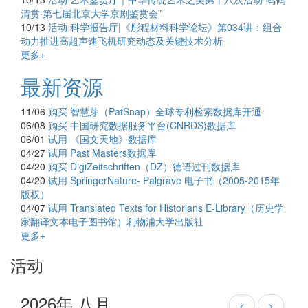
清赏·第七届北京大学京剧鉴赏会”
10/13
活动
科学报告厅|《彤程材料科学论坛》第034讲：组合
动力推进高超声速飞机研究动态及关键技术分析
更多+
最新资源
11/06
购买
智慧芽（PatSnap）全球专利检索数据库开通
06/08
购买
中国研究数据服务平台(CNRDS)数据库
06/01
试用
《国文天地》数据库
04/27
试用
Past Masters数据库
04/20
购买
DigiZeitschriften（DZ）德语过刊数据库
04/20
试用
SpringerNature- Palgrave 电子书（2005-2015年
版权）
04/07
试用
Translated Texts for Historians E-Library（历史学
家翻译文本电子图书馆）利物浦大学出版社
更多+
活动
2026年 八月
<
>