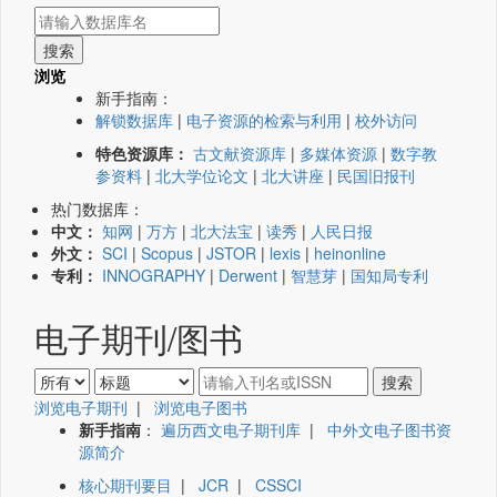
浏览
新手指南：
解锁数据库
|
电子资源的检索与利用
|
校外访问
特色资源库：
古文献资源库
|
多媒体资源
|
数字教
参资料
|
北大学位论文
|
北大讲座
|
民国旧报刊
热门数据库：
中文：
知网
|
万方
|
北大法宝
|
读秀
|
人民日报
外文：
SCI
|
Scopus
|
JSTOR
|
lexis
|
heinonline
专利：
INNOGRAPHY
|
Derwent
|
智慧芽
|
国知局专利
电子期刊/图书
浏览电子期刊
|
浏览电子图书
新手指南
：
遍历西文电子期刊库
|
中外文电子图书资
源简介
核心期刊要目
|
JCR
|
CSSCI