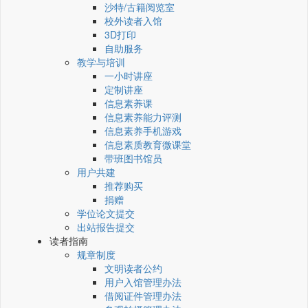
沙特/古籍阅览室
校外读者入馆
3D打印
自助服务
教学与培训
一小时讲座
定制讲座
信息素养课
信息素养能力评测
信息素养手机游戏
信息素质教育微课堂
带班图书馆员
用户共建
推荐购买
捐赠
学位论文提交
出站报告提交
读者指南
规章制度
文明读者公约
用户入馆管理办法
借阅证件管理办法