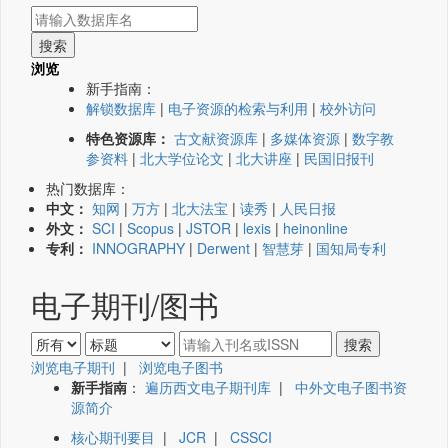
浏览
新手指南：
解锁数据库
|
电子资源的检索与利用
|
校外访问
特色资源库：
古文献资源库
|
多媒体资源
|
数字教
参资料
|
北大学位论文
|
北大讲座
|
民国旧报刊
热门数据库：
中文：
知网
|
万方
|
北大法宝
|
读秀
|
人民日报
外文：
SCI
|
Scopus
|
JSTOR
|
lexis
|
heinonline
专利：
INNOGRAPHY
|
Derwent
|
智慧芽
|
国知局专利
电子期刊/图书
浏览电子期刊
|
浏览电子图书
新手指南
：
遍历西文电子期刊库
|
中外文电子图书资
源简介
核心期刊要目
|
JCR
|
CSSCI