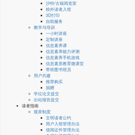
沙特/古籍阅览室
校外读者入馆
3D打印
自助服务
教学与培训
一小时讲座
定制讲座
信息素养课
信息素养能力评测
信息素养手机游戏
信息素质教育微课堂
带班图书馆员
用户共建
推荐购买
捐赠
学位论文提交
出站报告提交
读者指南
规章制度
文明读者公约
用户入馆管理办法
借阅证件管理办法