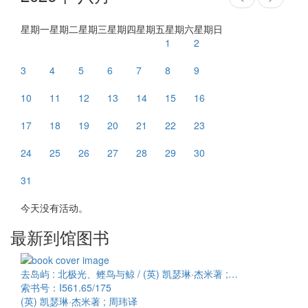
星期一
星期二
星期三
星期四
星期五
星期六
星期日
1
2
3
4
5
6
7
8
9
10
11
12
13
14
15
16
17
18
19
20
21
22
23
24
25
26
27
28
29
30
31
今天没有活动。
最新到馆图书
去岛屿 : 北极光、鲣鸟与鲸 / (英) 凯瑟琳·杰米著 ;…
索书号：I561.65/175
(英) 凯瑟琳·杰米著 ; 周玮译