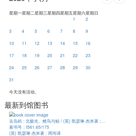
星期一
星期二
星期三
星期四
星期五
星期六
星期日
1
2
3
4
5
6
7
8
9
10
11
12
13
14
15
16
17
18
19
20
21
22
23
24
25
26
27
28
29
30
31
今天没有活动。
最新到馆图书
去岛屿 : 北极光、鲣鸟与鲸 / (英) 凯瑟琳·杰米著 ;…
索书号：I561.65/175
(英) 凯瑟琳·杰米著 ; 周玮译