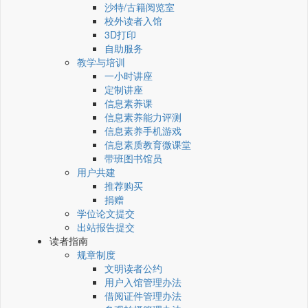
沙特/古籍阅览室
校外读者入馆
3D打印
自助服务
教学与培训
一小时讲座
定制讲座
信息素养课
信息素养能力评测
信息素养手机游戏
信息素质教育微课堂
带班图书馆员
用户共建
推荐购买
捐赠
学位论文提交
出站报告提交
读者指南
规章制度
文明读者公约
用户入馆管理办法
借阅证件管理办法