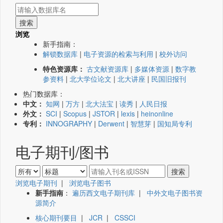
浏览
新手指南：
解锁数据库
|
电子资源的检索与利用
|
校外访问
特色资源库：
古文献资源库
|
多媒体资源
|
数字教
参资料
|
北大学位论文
|
北大讲座
|
民国旧报刊
热门数据库：
中文：
知网
|
万方
|
北大法宝
|
读秀
|
人民日报
外文：
SCI
|
Scopus
|
JSTOR
|
lexis
|
heinonline
专利：
INNOGRAPHY
|
Derwent
|
智慧芽
|
国知局专利
电子期刊/图书
浏览电子期刊
|
浏览电子图书
新手指南
：
遍历西文电子期刊库
|
中外文电子图书资
源简介
核心期刊要目
|
JCR
|
CSSCI