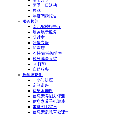
两季一日活动
展览
年度阅读报告
服务预约
南北配楼报告厅
展览展示服务
研讨室
研修专座
和声厅
沙特/古籍阅览室
校外读者入馆
3D打印
自助服务
教学与培训
一小时讲座
定制讲座
信息素养课
信息素养能力评测
信息素养手机游戏
带班图书馆员
信息素质教育微课堂