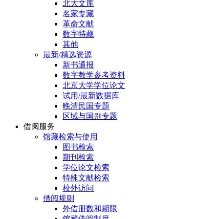
北大文库
名家专藏
革命文献
数字特藏
其他
最新/精选资源
新书通报
数字教学参考资料
北京大学学位论文
试用/最新数据库
晚清民国专题
区域与国别专题
借阅服务
馆藏检索与使用
图书检索
期刊检索
学位论文检索
特殊文献检索
校外访问
借阅规则
外借册数和期限
馆藏借阅制度