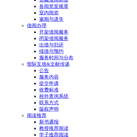
各阅览室规章
室内阅览
逾期与遗失
借阅办理
开架借阅服务
闭架借阅服务
出借与归还
续借与预约
服务时间与分布
馆际互借&文献传递
公告
服务内容
提交申请
收费标准
校外查询系统
联系方式
版权声明
阅读推荐
新书通报
教授推荐阅读
学子推荐阅读