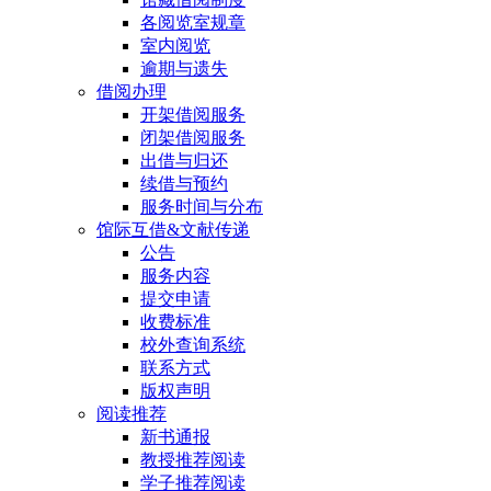
各阅览室规章
室内阅览
逾期与遗失
借阅办理
开架借阅服务
闭架借阅服务
出借与归还
续借与预约
服务时间与分布
馆际互借&文献传递
公告
服务内容
提交申请
收费标准
校外查询系统
联系方式
版权声明
阅读推荐
新书通报
教授推荐阅读
学子推荐阅读