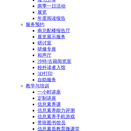
两季一日活动
展览
年度阅读报告
服务预约
南北配楼报告厅
展览展示服务
研讨室
研修专座
和声厅
沙特/古籍阅览室
校外读者入馆
3D打印
自助服务
教学与培训
一小时讲座
定制讲座
信息素养课
信息素养能力评测
信息素养手机游戏
带班图书馆员
信息素质教育微课堂