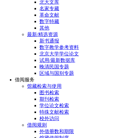
北大文库
名家专藏
革命文献
数字特藏
其他
最新/精选资源
新书通报
数字教学参考资料
北京大学学位论文
试用/最新数据库
晚清民国专题
区域与国别专题
借阅服务
馆藏检索与使用
图书检索
期刊检索
学位论文检索
特殊文献检索
校外访问
借阅规则
外借册数和期限
馆藏借阅制度