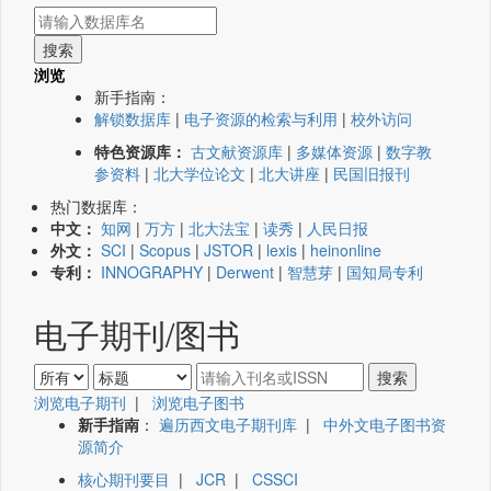
浏览
新手指南：
解锁数据库
|
电子资源的检索与利用
|
校外访问
特色资源库：
古文献资源库
|
多媒体资源
|
数字教
参资料
|
北大学位论文
|
北大讲座
|
民国旧报刊
热门数据库：
中文：
知网
|
万方
|
北大法宝
|
读秀
|
人民日报
外文：
SCI
|
Scopus
|
JSTOR
|
lexis
|
heinonline
专利：
INNOGRAPHY
|
Derwent
|
智慧芽
|
国知局专利
电子期刊/图书
浏览电子期刊
|
浏览电子图书
新手指南
：
遍历西文电子期刊库
|
中外文电子图书资
源简介
核心期刊要目
|
JCR
|
CSSCI