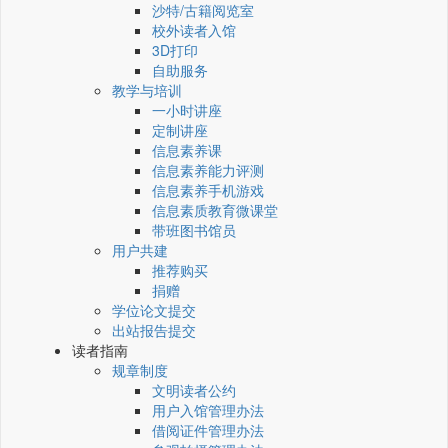
沙特/古籍阅览室
校外读者入馆
3D打印
自助服务
教学与培训
一小时讲座
定制讲座
信息素养课
信息素养能力评测
信息素养手机游戏
信息素质教育微课堂
带班图书馆员
用户共建
推荐购买
捐赠
学位论文提交
出站报告提交
读者指南
规章制度
文明读者公约
用户入馆管理办法
借阅证件管理办法