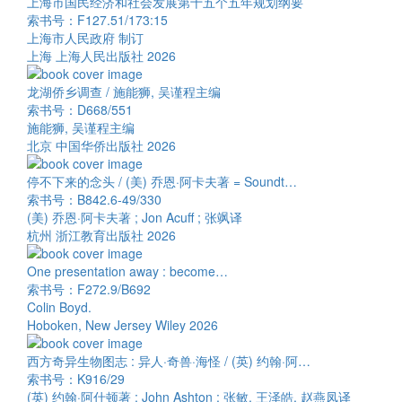
上海市国民经济和社会发展第十五个五年规划纲要
索书号：F127.51/173:15
上海市人民政府 制订
上海 上海人民出版社 2026
龙湖侨乡调查 / 施能狮, 吴谨程主编
索书号：D668/551
施能狮, 吴谨程主编
北京 中国华侨出版社 2026
停不下来的念头 / (美) 乔恩·阿卡夫著 = Soundt…
索书号：B842.6-49/330
(美) 乔恩·阿卡夫著 ; Jon Acuff ; 张飒译
杭州 浙江教育出版社 2026
One presentation away : become…
索书号：F272.9/B692
Colin Boyd.
Hoboken, New Jersey Wiley 2026
西方奇异生物图志 : 异人·奇兽·海怪 / (英) 约翰·阿…
索书号：K916/29
(英) 约翰·阿什顿著 ; John Ashton ; 张敏, 王泽皓, 赵燕凤译