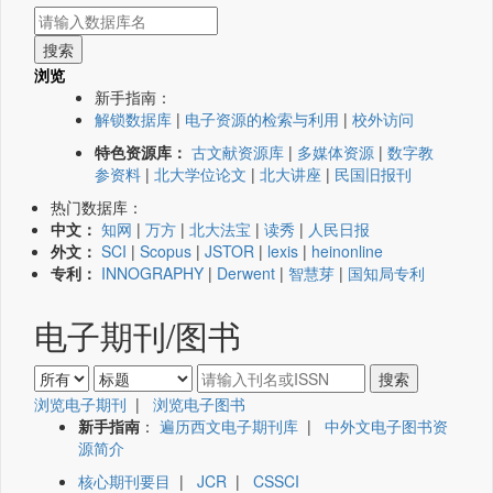
浏览
新手指南：
解锁数据库
|
电子资源的检索与利用
|
校外访问
特色资源库：
古文献资源库
|
多媒体资源
|
数字教
参资料
|
北大学位论文
|
北大讲座
|
民国旧报刊
热门数据库：
中文：
知网
|
万方
|
北大法宝
|
读秀
|
人民日报
外文：
SCI
|
Scopus
|
JSTOR
|
lexis
|
heinonline
专利：
INNOGRAPHY
|
Derwent
|
智慧芽
|
国知局专利
电子期刊/图书
浏览电子期刊
|
浏览电子图书
新手指南
：
遍历西文电子期刊库
|
中外文电子图书资
源简介
核心期刊要目
|
JCR
|
CSSCI