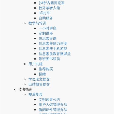
沙特/古籍阅览室
校外读者入馆
3D打印
自助服务
教学与培训
一小时讲座
定制讲座
信息素养课
信息素养能力评测
信息素养手机游戏
信息素质教育微课堂
带班图书馆员
用户共建
推荐购买
捐赠
学位论文提交
出站报告提交
读者指南
规章制度
文明读者公约
用户入馆管理办法
借阅证件管理办法