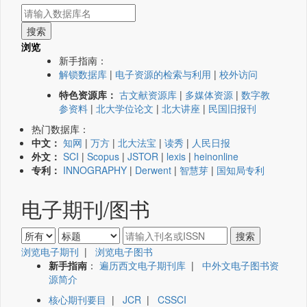
浏览
新手指南：
解锁数据库
|
电子资源的检索与利用
|
校外访问
特色资源库：
古文献资源库
|
多媒体资源
|
数字教
参资料
|
北大学位论文
|
北大讲座
|
民国旧报刊
热门数据库：
中文：
知网
|
万方
|
北大法宝
|
读秀
|
人民日报
外文：
SCI
|
Scopus
|
JSTOR
|
lexis
|
heinonline
专利：
INNOGRAPHY
|
Derwent
|
智慧芽
|
国知局专利
电子期刊/图书
浏览电子期刊
|
浏览电子图书
新手指南
：
遍历西文电子期刊库
|
中外文电子图书资
源简介
核心期刊要目
|
JCR
|
CSSCI