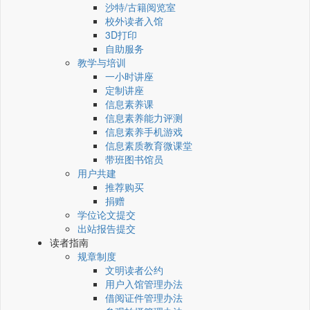
沙特/古籍阅览室
校外读者入馆
3D打印
自助服务
教学与培训
一小时讲座
定制讲座
信息素养课
信息素养能力评测
信息素养手机游戏
信息素质教育微课堂
带班图书馆员
用户共建
推荐购买
捐赠
学位论文提交
出站报告提交
读者指南
规章制度
文明读者公约
用户入馆管理办法
借阅证件管理办法