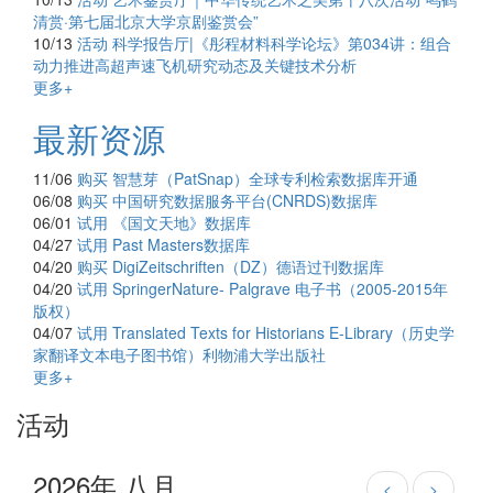
清赏·第七届北京大学京剧鉴赏会”
10/13
活动
科学报告厅|《彤程材料科学论坛》第034讲：组合
动力推进高超声速飞机研究动态及关键技术分析
更多+
最新资源
11/06
购买
智慧芽（PatSnap）全球专利检索数据库开通
06/08
购买
中国研究数据服务平台(CNRDS)数据库
06/01
试用
《国文天地》数据库
04/27
试用
Past Masters数据库
04/20
购买
DigiZeitschriften（DZ）德语过刊数据库
04/20
试用
SpringerNature- Palgrave 电子书（2005-2015年
版权）
04/07
试用
Translated Texts for Historians E-Library（历史学
家翻译文本电子图书馆）利物浦大学出版社
更多+
活动
2026年 八月
<
>