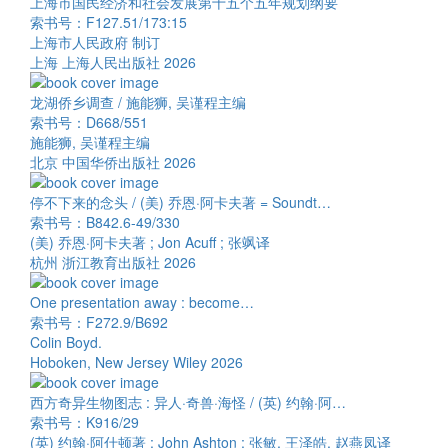
上海市国民经济和社会发展第十五个五年规划纲要
索书号：F127.51/173:15
上海市人民政府 制订
上海 上海人民出版社 2026
龙湖侨乡调查 / 施能狮, 吴谨程主编
索书号：D668/551
施能狮, 吴谨程主编
北京 中国华侨出版社 2026
停不下来的念头 / (美) 乔恩·阿卡夫著 = Soundt…
索书号：B842.6-49/330
(美) 乔恩·阿卡夫著 ; Jon Acuff ; 张飒译
杭州 浙江教育出版社 2026
One presentation away : become…
索书号：F272.9/B692
Colin Boyd.
Hoboken, New Jersey Wiley 2026
西方奇异生物图志 : 异人·奇兽·海怪 / (英) 约翰·阿…
索书号：K916/29
(英) 约翰·阿什顿著 ; John Ashton ; 张敏, 王泽皓, 赵燕凤译