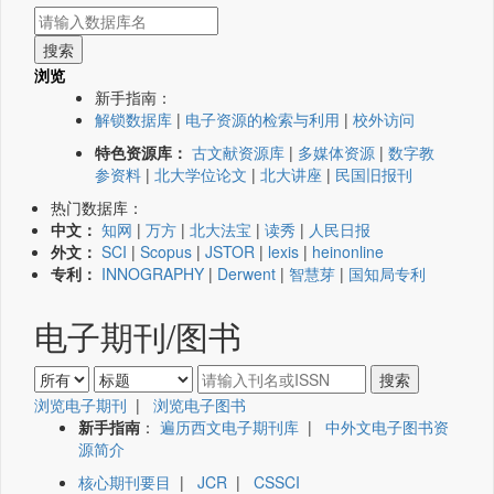
浏览
新手指南：
解锁数据库
|
电子资源的检索与利用
|
校外访问
特色资源库：
古文献资源库
|
多媒体资源
|
数字教
参资料
|
北大学位论文
|
北大讲座
|
民国旧报刊
热门数据库：
中文：
知网
|
万方
|
北大法宝
|
读秀
|
人民日报
外文：
SCI
|
Scopus
|
JSTOR
|
lexis
|
heinonline
专利：
INNOGRAPHY
|
Derwent
|
智慧芽
|
国知局专利
电子期刊/图书
浏览电子期刊
|
浏览电子图书
新手指南
：
遍历西文电子期刊库
|
中外文电子图书资
源简介
核心期刊要目
|
JCR
|
CSSCI