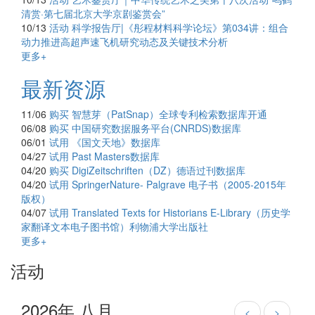
清赏·第七届北京大学京剧鉴赏会”
10/13
活动
科学报告厅|《彤程材料科学论坛》第034讲：组合
动力推进高超声速飞机研究动态及关键技术分析
更多+
最新资源
11/06
购买
智慧芽（PatSnap）全球专利检索数据库开通
06/08
购买
中国研究数据服务平台(CNRDS)数据库
06/01
试用
《国文天地》数据库
04/27
试用
Past Masters数据库
04/20
购买
DigiZeitschriften（DZ）德语过刊数据库
04/20
试用
SpringerNature- Palgrave 电子书（2005-2015年
版权）
04/07
试用
Translated Texts for Historians E-Library（历史学
家翻译文本电子图书馆）利物浦大学出版社
更多+
活动
2026年 八月
<
>