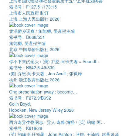
上海市国民经济和社会发展第十五个五年规划纲要
索书号：F127.51/173:15
上海市人民政府 制订
上海 上海人民出版社 2026
龙湖侨乡调查 / 施能狮, 吴谨程主编
索书号：D668/551
施能狮, 吴谨程主编
北京 中国华侨出版社 2026
停不下来的念头 / (美) 乔恩·阿卡夫著 = Soundt…
索书号：B842.6-49/330
(美) 乔恩·阿卡夫著 ; Jon Acuff ; 张飒译
杭州 浙江教育出版社 2026
One presentation away : become…
索书号：F272.9/B692
Colin Boyd.
Hoboken, New Jersey Wiley 2026
西方奇异生物图志 : 异人·奇兽·海怪 / (英) 约翰·阿…
索书号：K916/29
(英) 约翰·阿什顿著 ; John Ashton ; 张敏, 王泽皓, 赵燕凤译