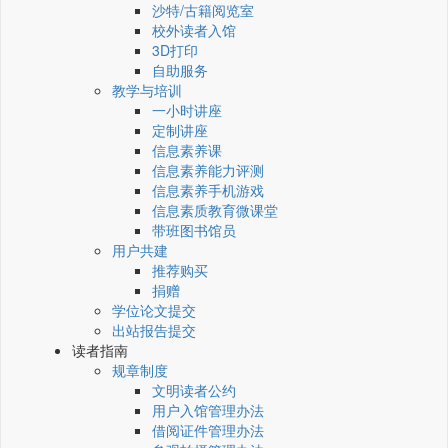
沙特/古籍阅览室
校外读者入馆
3D打印
自助服务
教学与培训
一小时讲座
定制讲座
信息素养课
信息素养能力评测
信息素养手机游戏
信息素质教育微课堂
带班图书馆员
用户共建
推荐购买
捐赠
学位论文提交
出站报告提交
读者指南
规章制度
文明读者公约
用户入馆管理办法
借阅证件管理办法