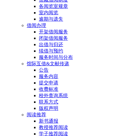
各阅览室规章
室内阅览
逾期与遗失
借阅办理
开架借阅服务
闭架借阅服务
出借与归还
续借与预约
服务时间与分布
馆际互借&文献传递
公告
服务内容
提交申请
收费标准
校外查询系统
联系方式
版权声明
阅读推荐
新书通报
教授推荐阅读
学子推荐阅读