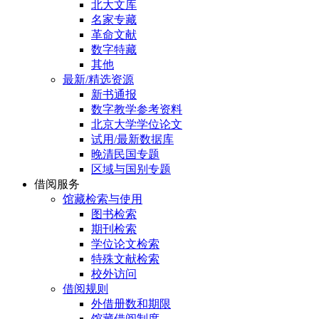
北大文库
名家专藏
革命文献
数字特藏
其他
最新/精选资源
新书通报
数字教学参考资料
北京大学学位论文
试用/最新数据库
晚清民国专题
区域与国别专题
借阅服务
馆藏检索与使用
图书检索
期刊检索
学位论文检索
特殊文献检索
校外访问
借阅规则
外借册数和期限
馆藏借阅制度