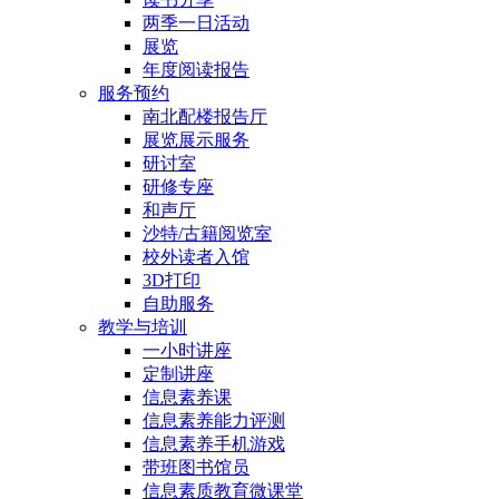
两季一日活动
展览
年度阅读报告
服务预约
南北配楼报告厅
展览展示服务
研讨室
研修专座
和声厅
沙特/古籍阅览室
校外读者入馆
3D打印
自助服务
教学与培训
一小时讲座
定制讲座
信息素养课
信息素养能力评测
信息素养手机游戏
带班图书馆员
信息素质教育微课堂