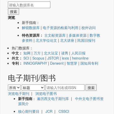
浏览
新手指南：
解锁数据库
|
电子资源的检索与利用
|
校外访问
特色资源库：
古文献资源库
|
多媒体资源
|
数字教
参资料
|
北大学位论文
|
北大讲座
|
民国旧报刊
热门数据库：
中文：
知网
|
万方
|
北大法宝
|
读秀
|
人民日报
外文：
SCI
|
Scopus
|
JSTOR
|
lexis
|
heinonline
专利：
INNOGRAPHY
|
Derwent
|
智慧芽
|
国知局专利
电子期刊/图书
浏览电子期刊
|
浏览电子图书
新手指南
：
遍历西文电子期刊库
|
中外文电子图书资
源简介
核心期刊要目
|
JCR
|
CSSCI