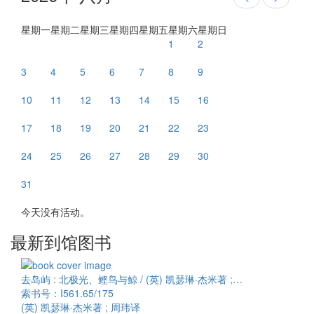
星期一
星期二
星期三
星期四
星期五
星期六
星期日
1
2
3
4
5
6
7
8
9
10
11
12
13
14
15
16
17
18
19
20
21
22
23
24
25
26
27
28
29
30
31
今天没有活动。
最新到馆图书
去岛屿 : 北极光、鲣鸟与鲸 / (英) 凯瑟琳·杰米著 ;…
索书号：I561.65/175
(英) 凯瑟琳·杰米著 ; 周玮译