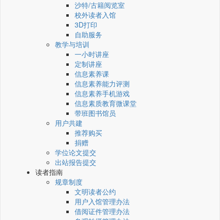
沙特/古籍阅览室
校外读者入馆
3D打印
自助服务
教学与培训
一小时讲座
定制讲座
信息素养课
信息素养能力评测
信息素养手机游戏
信息素质教育微课堂
带班图书馆员
用户共建
推荐购买
捐赠
学位论文提交
出站报告提交
读者指南
规章制度
文明读者公约
用户入馆管理办法
借阅证件管理办法