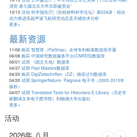
清赏·第七届北京大学京剧鉴赏会”
10/13
活动
科学报告厅|《彤程材料科学论坛》第034讲：组合
动力推进高超声速飞机研究动态及关键技术分析
更多+
最新资源
11/06
购买
智慧芽（PatSnap）全球专利检索数据库开通
06/08
购买
中国研究数据服务平台(CNRDS)数据库
06/01
试用
《国文天地》数据库
04/27
试用
Past Masters数据库
04/20
购买
DigiZeitschriften（DZ）德语过刊数据库
04/20
试用
SpringerNature- Palgrave 电子书（2005-2015年
版权）
04/07
试用
Translated Texts for Historians E-Library（历史学
家翻译文本电子图书馆）利物浦大学出版社
更多+
活动
2026年 八月
<
>