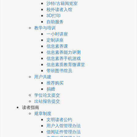
沙特/古籍阅览室
校外读者入馆
3D打印
自助服务
教学与培训
一小时讲座
定制讲座
信息素养课
信息素养能力评测
信息素养手机游戏
信息素质教育微课堂
带班图书馆员
用户共建
推荐购买
捐赠
学位论文提交
出站报告提交
读者指南
规章制度
文明读者公约
用户入馆管理办法
借阅证件管理办法