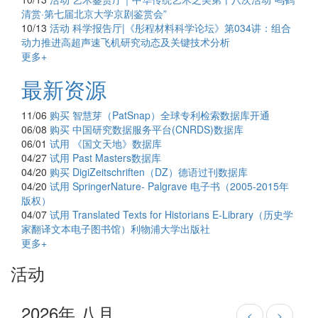
清赏·第七届北京大学京剧鉴赏会”
10/13
活动
科学报告厅|《彤程材料科学论坛》第034讲：组合
动力推进高超声速飞机研究动态及关键技术分析
更多+
最新资源
11/06
购买
智慧芽（PatSnap）全球专利检索数据库开通
06/08
购买
中国研究数据服务平台(CNRDS)数据库
06/01
试用
《国文天地》数据库
04/27
试用
Past Masters数据库
04/20
购买
DigiZeitschriften（DZ）德语过刊数据库
04/20
试用
SpringerNature- Palgrave 电子书（2005-2015年
版权）
04/07
试用
Translated Texts for Historians E-Library（历史学
家翻译文本电子图书馆）利物浦大学出版社
更多+
活动
2026年 八月
<
>