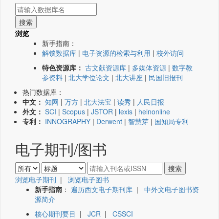
浏览
新手指南：
解锁数据库
|
电子资源的检索与利用
|
校外访问
特色资源库：
古文献资源库
|
多媒体资源
|
数字教
参资料
|
北大学位论文
|
北大讲座
|
民国旧报刊
热门数据库：
中文：
知网
|
万方
|
北大法宝
|
读秀
|
人民日报
外文：
SCI
|
Scopus
|
JSTOR
|
lexis
|
heinonline
专利：
INNOGRAPHY
|
Derwent
|
智慧芽
|
国知局专利
电子期刊/图书
浏览电子期刊
|
浏览电子图书
新手指南
：
遍历西文电子期刊库
|
中外文电子图书资
源简介
核心期刊要目
|
JCR
|
CSSCI