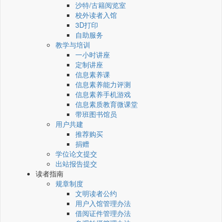
沙特/古籍阅览室
校外读者入馆
3D打印
自助服务
教学与培训
一小时讲座
定制讲座
信息素养课
信息素养能力评测
信息素养手机游戏
信息素质教育微课堂
带班图书馆员
用户共建
推荐购买
捐赠
学位论文提交
出站报告提交
读者指南
规章制度
文明读者公约
用户入馆管理办法
借阅证件管理办法