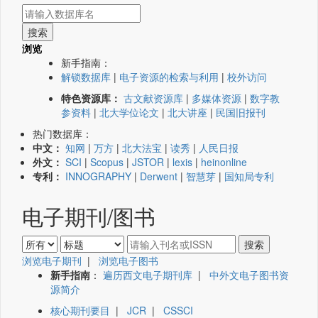
浏览
新手指南：
解锁数据库
|
电子资源的检索与利用
|
校外访问
特色资源库：
古文献资源库
|
多媒体资源
|
数字教
参资料
|
北大学位论文
|
北大讲座
|
民国旧报刊
热门数据库：
中文：
知网
|
万方
|
北大法宝
|
读秀
|
人民日报
外文：
SCI
|
Scopus
|
JSTOR
|
lexis
|
heinonline
专利：
INNOGRAPHY
|
Derwent
|
智慧芽
|
国知局专利
电子期刊/图书
浏览电子期刊
|
浏览电子图书
新手指南
：
遍历西文电子期刊库
|
中外文电子图书资
源简介
核心期刊要目
|
JCR
|
CSSCI