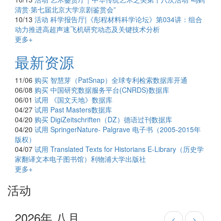
清赏·第七届北京大学京剧鉴赏会”
10/13
活动
科学报告厅|《彤程材料科学论坛》第034讲：组合
动力推进高超声速飞机研究动态及关键技术分析
更多+
最新资源
11/06
购买
智慧芽（PatSnap）全球专利检索数据库开通
06/08
购买
中国研究数据服务平台(CNRDS)数据库
06/01
试用
《国文天地》数据库
04/27
试用
Past Masters数据库
04/20
购买
DigiZeitschriften（DZ）德语过刊数据库
04/20
试用
SpringerNature- Palgrave 电子书（2005-2015年
版权）
04/07
试用
Translated Texts for Historians E-Library（历史学
家翻译文本电子图书馆）利物浦大学出版社
更多+
活动
2026年 八月
<
>