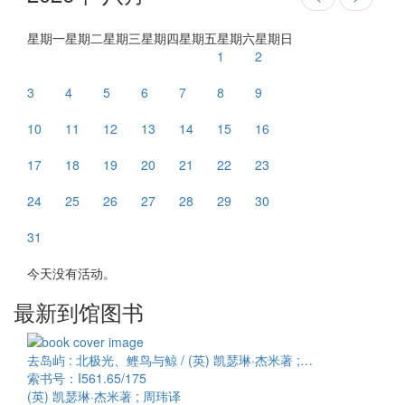
星期一
星期二
星期三
星期四
星期五
星期六
星期日
1
2
3
4
5
6
7
8
9
10
11
12
13
14
15
16
17
18
19
20
21
22
23
24
25
26
27
28
29
30
31
今天没有活动。
最新到馆图书
去岛屿 : 北极光、鲣鸟与鲸 / (英) 凯瑟琳·杰米著 ;…
索书号：I561.65/175
(英) 凯瑟琳·杰米著 ; 周玮译