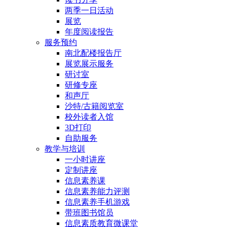
两季一日活动
展览
年度阅读报告
服务预约
南北配楼报告厅
展览展示服务
研讨室
研修专座
和声厅
沙特/古籍阅览室
校外读者入馆
3D打印
自助服务
教学与培训
一小时讲座
定制讲座
信息素养课
信息素养能力评测
信息素养手机游戏
带班图书馆员
信息素质教育微课堂