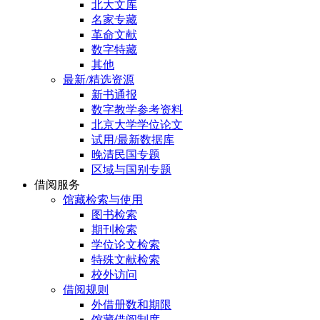
北大文库
名家专藏
革命文献
数字特藏
其他
最新/精选资源
新书通报
数字教学参考资料
北京大学学位论文
试用/最新数据库
晚清民国专题
区域与国别专题
借阅服务
馆藏检索与使用
图书检索
期刊检索
学位论文检索
特殊文献检索
校外访问
借阅规则
外借册数和期限
馆藏借阅制度