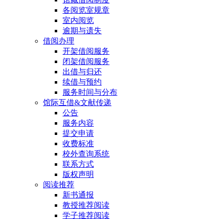
各阅览室规章
室内阅览
逾期与遗失
借阅办理
开架借阅服务
闭架借阅服务
出借与归还
续借与预约
服务时间与分布
馆际互借&文献传递
公告
服务内容
提交申请
收费标准
校外查询系统
联系方式
版权声明
阅读推荐
新书通报
教授推荐阅读
学子推荐阅读