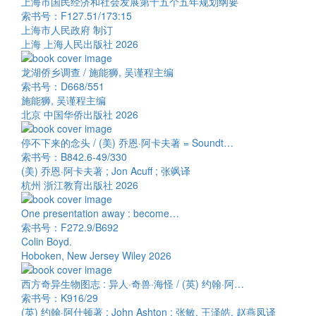
上海市国民经济和社会发展第十五个五年规划纲要
索书号：F127.51/173:15
上海市人民政府 制订
上海 上海人民出版社 2026
龙湖侨乡调查 / 施能狮, 吴谨程主编
索书号：D668/551
施能狮, 吴谨程主编
北京 中国华侨出版社 2026
停不下来的念头 / (美) 乔恩·阿卡夫著 = Soundt…
索书号：B842.6-49/330
(美) 乔恩·阿卡夫著 ; Jon Acuff ; 张飒译
杭州 浙江教育出版社 2026
One presentation away : become…
索书号：F272.9/B692
Colin Boyd.
Hoboken, New Jersey Wiley 2026
西方奇异生物图志 : 异人·奇兽·海怪 / (英) 约翰·阿…
索书号：K916/29
(英) 约翰·阿什顿著 ; John Ashton ; 张敏, 王泽皓, 赵燕凤译