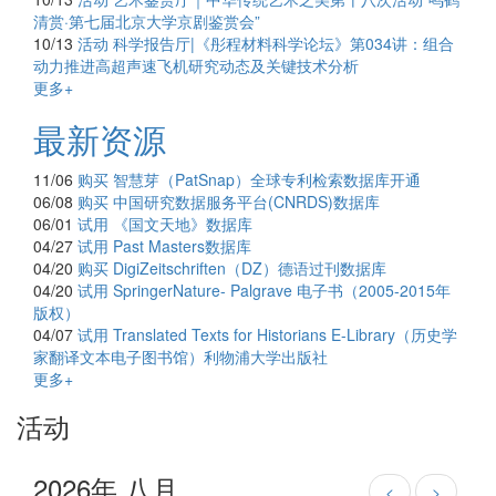
清赏·第七届北京大学京剧鉴赏会”
10/13
活动
科学报告厅|《彤程材料科学论坛》第034讲：组合
动力推进高超声速飞机研究动态及关键技术分析
更多+
最新资源
11/06
购买
智慧芽（PatSnap）全球专利检索数据库开通
06/08
购买
中国研究数据服务平台(CNRDS)数据库
06/01
试用
《国文天地》数据库
04/27
试用
Past Masters数据库
04/20
购买
DigiZeitschriften（DZ）德语过刊数据库
04/20
试用
SpringerNature- Palgrave 电子书（2005-2015年
版权）
04/07
试用
Translated Texts for Historians E-Library（历史学
家翻译文本电子图书馆）利物浦大学出版社
更多+
活动
2026年 八月
<
>