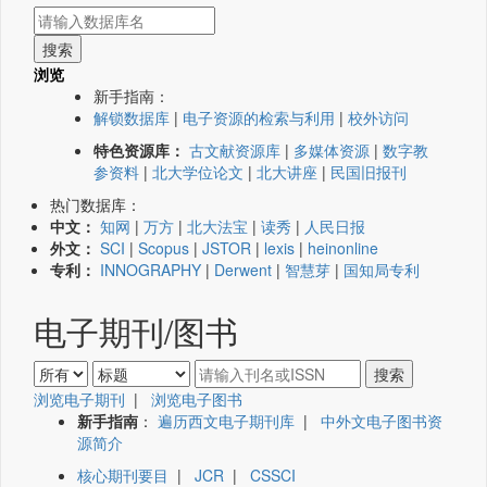
浏览
新手指南：
解锁数据库
|
电子资源的检索与利用
|
校外访问
特色资源库：
古文献资源库
|
多媒体资源
|
数字教
参资料
|
北大学位论文
|
北大讲座
|
民国旧报刊
热门数据库：
中文：
知网
|
万方
|
北大法宝
|
读秀
|
人民日报
外文：
SCI
|
Scopus
|
JSTOR
|
lexis
|
heinonline
专利：
INNOGRAPHY
|
Derwent
|
智慧芽
|
国知局专利
电子期刊/图书
浏览电子期刊
|
浏览电子图书
新手指南
：
遍历西文电子期刊库
|
中外文电子图书资
源简介
核心期刊要目
|
JCR
|
CSSCI