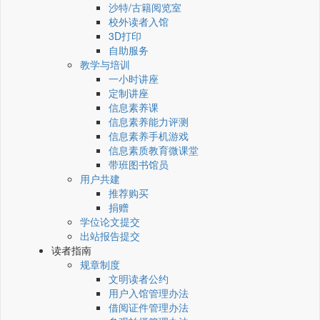
沙特/古籍阅览室
校外读者入馆
3D打印
自助服务
教学与培训
一小时讲座
定制讲座
信息素养课
信息素养能力评测
信息素养手机游戏
信息素质教育微课堂
带班图书馆员
用户共建
推荐购买
捐赠
学位论文提交
出站报告提交
读者指南
规章制度
文明读者公约
用户入馆管理办法
借阅证件管理办法