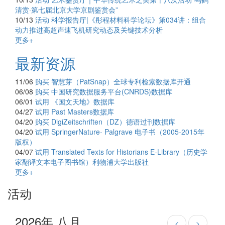
清赏·第七届北京大学京剧鉴赏会”
10/13
活动
科学报告厅|《彤程材料科学论坛》第034讲：组合
动力推进高超声速飞机研究动态及关键技术分析
更多+
最新资源
11/06
购买
智慧芽（PatSnap）全球专利检索数据库开通
06/08
购买
中国研究数据服务平台(CNRDS)数据库
06/01
试用
《国文天地》数据库
04/27
试用
Past Masters数据库
04/20
购买
DigiZeitschriften（DZ）德语过刊数据库
04/20
试用
SpringerNature- Palgrave 电子书（2005-2015年
版权）
04/07
试用
Translated Texts for Historians E-Library（历史学
家翻译文本电子图书馆）利物浦大学出版社
更多+
活动
2026年 八月
<
>