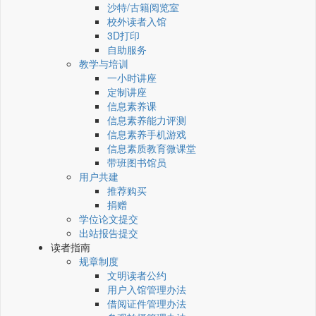
沙特/古籍阅览室
校外读者入馆
3D打印
自助服务
教学与培训
一小时讲座
定制讲座
信息素养课
信息素养能力评测
信息素养手机游戏
信息素质教育微课堂
带班图书馆员
用户共建
推荐购买
捐赠
学位论文提交
出站报告提交
读者指南
规章制度
文明读者公约
用户入馆管理办法
借阅证件管理办法