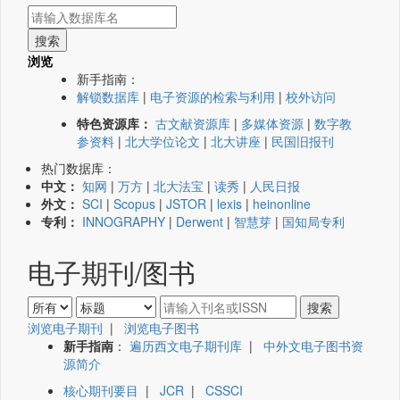
浏览
新手指南：
解锁数据库
|
电子资源的检索与利用
|
校外访问
特色资源库：
古文献资源库
|
多媒体资源
|
数字教
参资料
|
北大学位论文
|
北大讲座
|
民国旧报刊
热门数据库：
中文：
知网
|
万方
|
北大法宝
|
读秀
|
人民日报
外文：
SCI
|
Scopus
|
JSTOR
|
lexis
|
heinonline
专利：
INNOGRAPHY
|
Derwent
|
智慧芽
|
国知局专利
电子期刊/图书
浏览电子期刊
|
浏览电子图书
新手指南
：
遍历西文电子期刊库
|
中外文电子图书资
源简介
核心期刊要目
|
JCR
|
CSSCI