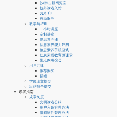
沙特/古籍阅览室
校外读者入馆
3D打印
自助服务
教学与培训
一小时讲座
定制讲座
信息素养课
信息素养能力评测
信息素养手机游戏
信息素质教育微课堂
带班图书馆员
用户共建
推荐购买
捐赠
学位论文提交
出站报告提交
读者指南
规章制度
文明读者公约
用户入馆管理办法
借阅证件管理办法