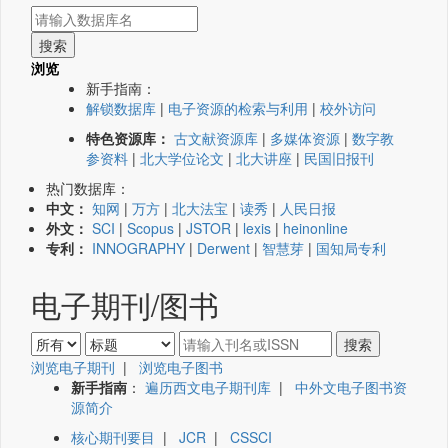
浏览
新手指南：
解锁数据库
|
电子资源的检索与利用
|
校外访问
特色资源库：
古文献资源库
|
多媒体资源
|
数字教
参资料
|
北大学位论文
|
北大讲座
|
民国旧报刊
热门数据库：
中文：
知网
|
万方
|
北大法宝
|
读秀
|
人民日报
外文：
SCI
|
Scopus
|
JSTOR
|
lexis
|
heinonline
专利：
INNOGRAPHY
|
Derwent
|
智慧芽
|
国知局专利
电子期刊/图书
浏览电子期刊
|
浏览电子图书
新手指南
：
遍历西文电子期刊库
|
中外文电子图书资
源简介
核心期刊要目
|
JCR
|
CSSCI