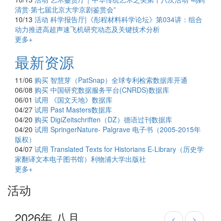
清赏·第七届北京大学京剧鉴赏会”
10/13
活动
科学报告厅|《彤程材料科学论坛》第034讲：组合
动力推进高超声速飞机研究动态及关键技术分析
更多+
最新资源
11/06
购买
智慧芽（PatSnap）全球专利检索数据库开通
06/08
购买
中国研究数据服务平台(CNRDS)数据库
06/01
试用
《国文天地》数据库
04/27
试用
Past Masters数据库
04/20
购买
DigiZeitschriften（DZ）德语过刊数据库
04/20
试用
SpringerNature- Palgrave 电子书（2005-2015年
版权）
04/07
试用
Translated Texts for Historians E-Library（历史学
家翻译文本电子图书馆）利物浦大学出版社
更多+
活动
2026年 八月
<
>