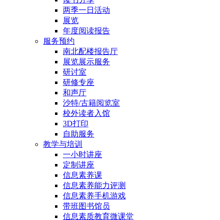
两季一日活动
展览
年度阅读报告
服务预约
南北配楼报告厅
展览展示服务
研讨室
研修专座
和声厅
沙特/古籍阅览室
校外读者入馆
3D打印
自助服务
教学与培训
一小时讲座
定制讲座
信息素养课
信息素养能力评测
信息素养手机游戏
带班图书馆员
信息素质教育微课堂