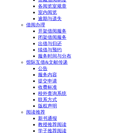
各阅览室规章
室内阅览
逾期与遗失
借阅办理
开架借阅服务
闭架借阅服务
出借与归还
续借与预约
服务时间与分布
馆际互借&文献传递
公告
服务内容
提交申请
收费标准
校外查询系统
联系方式
版权声明
阅读推荐
新书通报
教授推荐阅读
学子推荐阅读