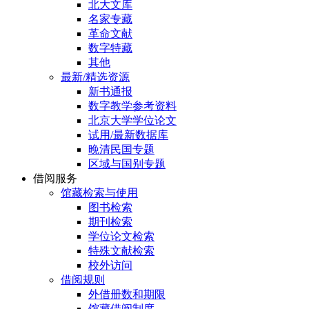
北大文库
名家专藏
革命文献
数字特藏
其他
最新/精选资源
新书通报
数字教学参考资料
北京大学学位论文
试用/最新数据库
晚清民国专题
区域与国别专题
借阅服务
馆藏检索与使用
图书检索
期刊检索
学位论文检索
特殊文献检索
校外访问
借阅规则
外借册数和期限
馆藏借阅制度