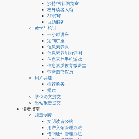
沙特/古籍阅览室
校外读者入馆
3D打印
自助服务
教学与培训
一小时讲座
定制讲座
信息素养课
信息素养能力评测
信息素养手机游戏
信息素质教育微课堂
带班图书馆员
用户共建
推荐购买
捐赠
学位论文提交
出站报告提交
读者指南
规章制度
文明读者公约
用户入馆管理办法
借阅证件管理办法