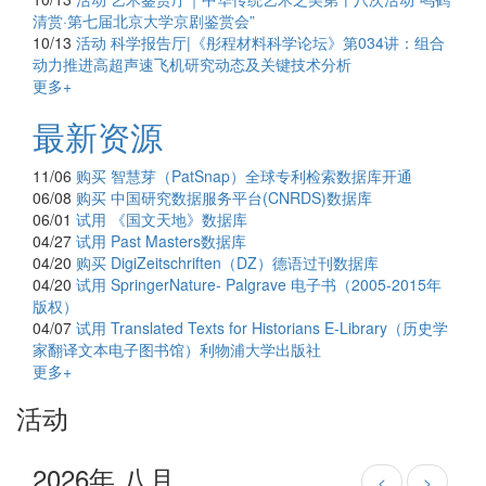
清赏·第七届北京大学京剧鉴赏会”
10/13
活动
科学报告厅|《彤程材料科学论坛》第034讲：组合
动力推进高超声速飞机研究动态及关键技术分析
更多+
最新资源
11/06
购买
智慧芽（PatSnap）全球专利检索数据库开通
06/08
购买
中国研究数据服务平台(CNRDS)数据库
06/01
试用
《国文天地》数据库
04/27
试用
Past Masters数据库
04/20
购买
DigiZeitschriften（DZ）德语过刊数据库
04/20
试用
SpringerNature- Palgrave 电子书（2005-2015年
版权）
04/07
试用
Translated Texts for Historians E-Library（历史学
家翻译文本电子图书馆）利物浦大学出版社
更多+
活动
2026年 八月
<
>