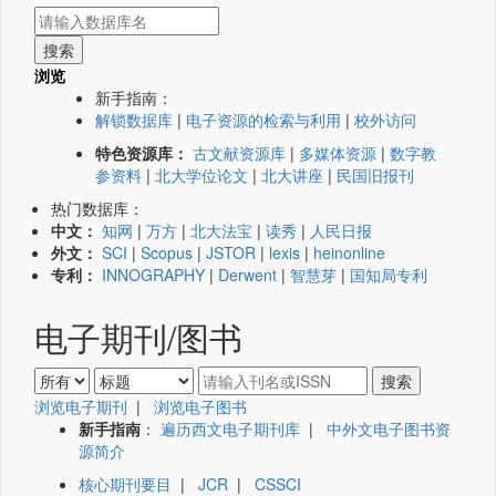
浏览
新手指南：
解锁数据库
|
电子资源的检索与利用
|
校外访问
特色资源库：
古文献资源库
|
多媒体资源
|
数字教
参资料
|
北大学位论文
|
北大讲座
|
民国旧报刊
热门数据库：
中文：
知网
|
万方
|
北大法宝
|
读秀
|
人民日报
外文：
SCI
|
Scopus
|
JSTOR
|
lexis
|
heinonline
专利：
INNOGRAPHY
|
Derwent
|
智慧芽
|
国知局专利
电子期刊/图书
浏览电子期刊
|
浏览电子图书
新手指南
：
遍历西文电子期刊库
|
中外文电子图书资
源简介
核心期刊要目
|
JCR
|
CSSCI