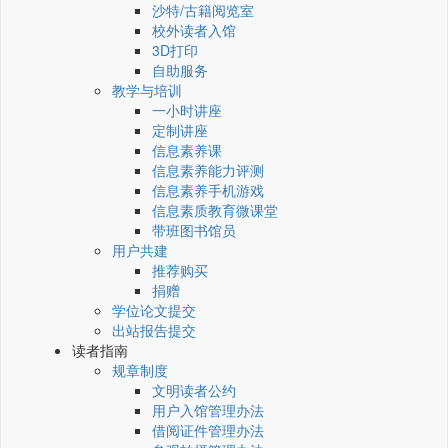
沙特/古籍阅览室
校外读者入馆
3D打印
自助服务
教学与培训
一小时讲座
定制讲座
信息素养课
信息素养能力评测
信息素养手机游戏
信息素质教育微课堂
带班图书馆员
用户共建
推荐购买
捐赠
学位论文提交
出站报告提交
读者指南
规章制度
文明读者公约
用户入馆管理办法
借阅证件管理办法