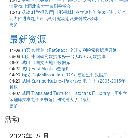
清赏·第七届北京大学京剧鉴赏会”
10/13
活动
科学报告厅|《彤程材料科学论坛》第034讲：组合
动力推进高超声速飞机研究动态及关键技术分析
更多+
最新资源
11/06
购买
智慧芽（PatSnap）全球专利检索数据库开通
06/08
购买
中国研究数据服务平台(CNRDS)数据库
06/01
试用
《国文天地》数据库
04/27
试用
Past Masters数据库
04/20
购买
DigiZeitschriften（DZ）德语过刊数据库
04/20
试用
SpringerNature- Palgrave 电子书（2005-2015年
版权）
04/07
试用
Translated Texts for Historians E-Library（历史学
家翻译文本电子图书馆）利物浦大学出版社
更多+
活动
2026年 八月
<
>