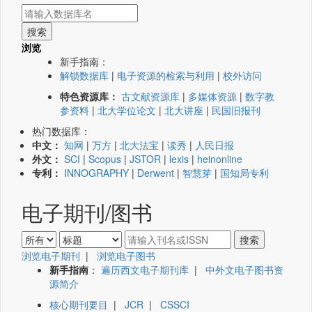
浏览
新手指南：
解锁数据库
|
电子资源的检索与利用
|
校外访问
特色资源库：
古文献资源库
|
多媒体资源
|
数字教
参资料
|
北大学位论文
|
北大讲座
|
民国旧报刊
热门数据库：
中文：
知网
|
万方
|
北大法宝
|
读秀
|
人民日报
外文：
SCI
|
Scopus
|
JSTOR
|
lexis
|
heinonline
专利：
INNOGRAPHY
|
Derwent
|
智慧芽
|
国知局专利
电子期刊/图书
浏览电子期刊
|
浏览电子图书
新手指南
：
遍历西文电子期刊库
|
中外文电子图书资
源简介
核心期刊要目
|
JCR
|
CSSCI