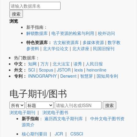
浏览
新手指南：
解锁数据库
|
电子资源的检索与利用
|
校外访问
特色资源库：
古文献资源库
|
多媒体资源
|
数字教
参资料
|
北大学位论文
|
北大讲座
|
民国旧报刊
热门数据库：
中文：
知网
|
万方
|
北大法宝
|
读秀
|
人民日报
外文：
SCI
|
Scopus
|
JSTOR
|
lexis
|
heinonline
专利：
INNOGRAPHY
|
Derwent
|
智慧芽
|
国知局专利
电子期刊/图书
浏览电子期刊
|
浏览电子图书
新手指南
：
遍历西文电子期刊库
|
中外文电子图书资
源简介
核心期刊要目
|
JCR
|
CSSCI