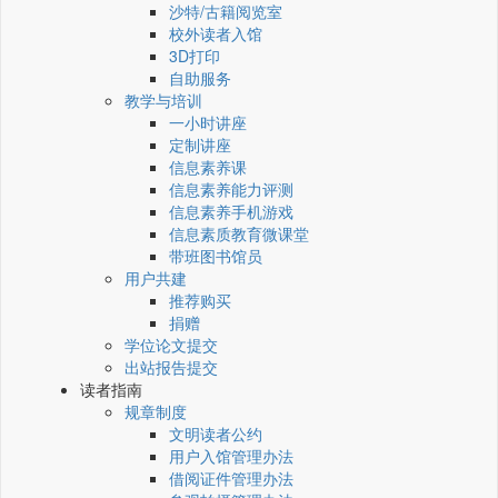
沙特/古籍阅览室
校外读者入馆
3D打印
自助服务
教学与培训
一小时讲座
定制讲座
信息素养课
信息素养能力评测
信息素养手机游戏
信息素质教育微课堂
带班图书馆员
用户共建
推荐购买
捐赠
学位论文提交
出站报告提交
读者指南
规章制度
文明读者公约
用户入馆管理办法
借阅证件管理办法