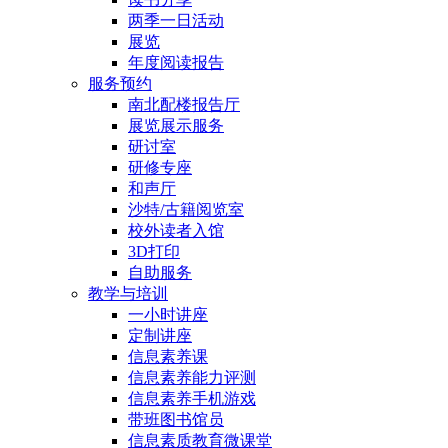
两季一日活动
展览
年度阅读报告
服务预约
南北配楼报告厅
展览展示服务
研讨室
研修专座
和声厅
沙特/古籍阅览室
校外读者入馆
3D打印
自助服务
教学与培训
一小时讲座
定制讲座
信息素养课
信息素养能力评测
信息素养手机游戏
带班图书馆员
信息素质教育微课堂