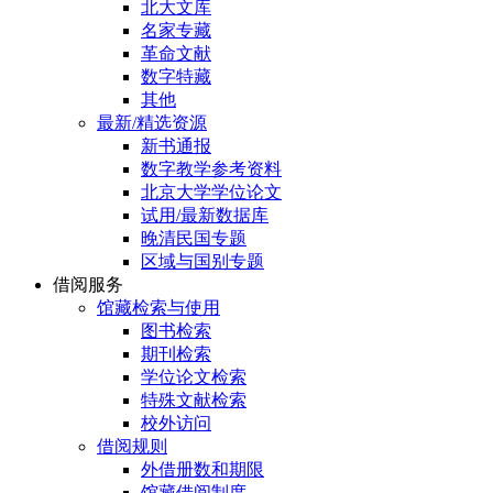
北大文库
名家专藏
革命文献
数字特藏
其他
最新/精选资源
新书通报
数字教学参考资料
北京大学学位论文
试用/最新数据库
晚清民国专题
区域与国别专题
借阅服务
馆藏检索与使用
图书检索
期刊检索
学位论文检索
特殊文献检索
校外访问
借阅规则
外借册数和期限
馆藏借阅制度