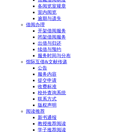
各阅览室规章
室内阅览
逾期与遗失
借阅办理
开架借阅服务
闭架借阅服务
出借与归还
续借与预约
服务时间与分布
馆际互借&文献传递
公告
服务内容
提交申请
收费标准
校外查询系统
联系方式
版权声明
阅读推荐
新书通报
教授推荐阅读
学子推荐阅读