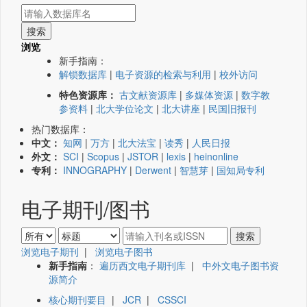
浏览
新手指南：
解锁数据库
|
电子资源的检索与利用
|
校外访问
特色资源库：
古文献资源库
|
多媒体资源
|
数字教
参资料
|
北大学位论文
|
北大讲座
|
民国旧报刊
热门数据库：
中文：
知网
|
万方
|
北大法宝
|
读秀
|
人民日报
外文：
SCI
|
Scopus
|
JSTOR
|
lexis
|
heinonline
专利：
INNOGRAPHY
|
Derwent
|
智慧芽
|
国知局专利
电子期刊/图书
浏览电子期刊
|
浏览电子图书
新手指南
：
遍历西文电子期刊库
|
中外文电子图书资
源简介
核心期刊要目
|
JCR
|
CSSCI