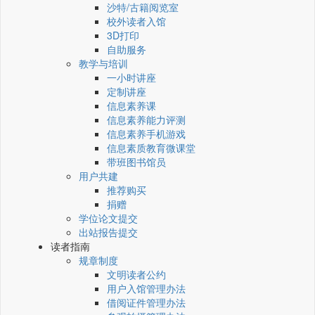
沙特/古籍阅览室
校外读者入馆
3D打印
自助服务
教学与培训
一小时讲座
定制讲座
信息素养课
信息素养能力评测
信息素养手机游戏
信息素质教育微课堂
带班图书馆员
用户共建
推荐购买
捐赠
学位论文提交
出站报告提交
读者指南
规章制度
文明读者公约
用户入馆管理办法
借阅证件管理办法