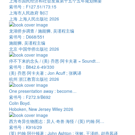
上海市国民经济和社会发展第十五个五年规划纲要
索书号：F127.51/173:15
上海市人民政府 制订
上海 上海人民出版社 2026
龙湖侨乡调查 / 施能狮, 吴谨程主编
索书号：D668/551
施能狮, 吴谨程主编
北京 中国华侨出版社 2026
停不下来的念头 / (美) 乔恩·阿卡夫著 = Soundt…
索书号：B842.6-49/330
(美) 乔恩·阿卡夫著 ; Jon Acuff ; 张飒译
杭州 浙江教育出版社 2026
One presentation away : become…
索书号：F272.9/B692
Colin Boyd.
Hoboken, New Jersey Wiley 2026
西方奇异生物图志 : 异人·奇兽·海怪 / (英) 约翰·阿…
索书号：K916/29
(英) 约翰·阿什顿著 ; John Ashton ; 张敏, 王泽皓, 赵燕凤译