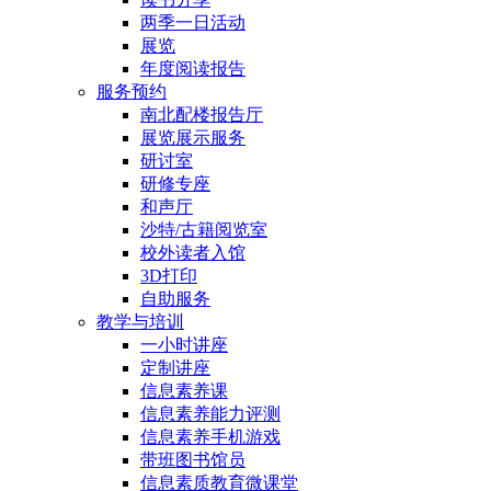
两季一日活动
展览
年度阅读报告
服务预约
南北配楼报告厅
展览展示服务
研讨室
研修专座
和声厅
沙特/古籍阅览室
校外读者入馆
3D打印
自助服务
教学与培训
一小时讲座
定制讲座
信息素养课
信息素养能力评测
信息素养手机游戏
带班图书馆员
信息素质教育微课堂