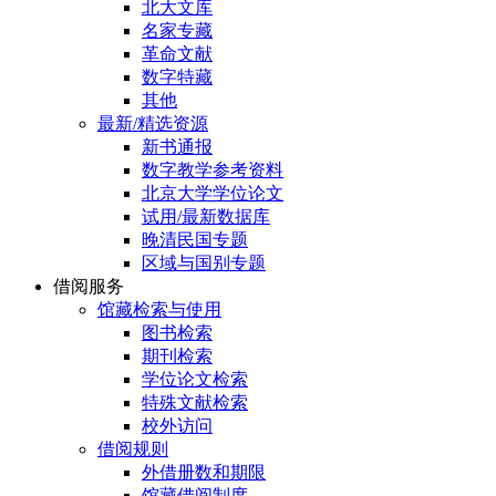
北大文库
名家专藏
革命文献
数字特藏
其他
最新/精选资源
新书通报
数字教学参考资料
北京大学学位论文
试用/最新数据库
晚清民国专题
区域与国别专题
借阅服务
馆藏检索与使用
图书检索
期刊检索
学位论文检索
特殊文献检索
校外访问
借阅规则
外借册数和期限
馆藏借阅制度