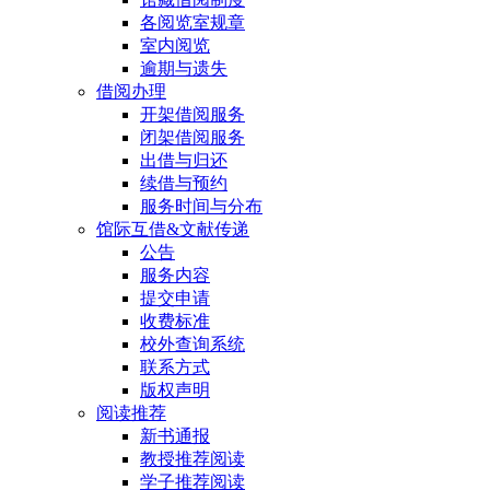
各阅览室规章
室内阅览
逾期与遗失
借阅办理
开架借阅服务
闭架借阅服务
出借与归还
续借与预约
服务时间与分布
馆际互借&文献传递
公告
服务内容
提交申请
收费标准
校外查询系统
联系方式
版权声明
阅读推荐
新书通报
教授推荐阅读
学子推荐阅读