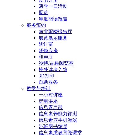
两季一日活动
展览
年度阅读报告
服务预约
南北配楼报告厅
展览展示服务
研讨室
研修专座
和声厅
沙特/古籍阅览室
校外读者入馆
3D打印
自助服务
教学与培训
一小时讲座
定制讲座
信息素养课
信息素养能力评测
信息素养手机游戏
带班图书馆员
信息素质教育微课堂