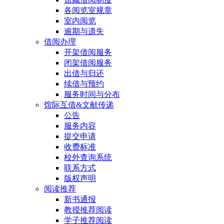
各阅览室规章
室内阅览
逾期与遗失
借阅办理
开架借阅服务
闭架借阅服务
出借与归还
续借与预约
服务时间与分布
馆际互借&文献传递
公告
服务内容
提交申请
收费标准
校外查询系统
联系方式
版权声明
阅读推荐
新书通报
教授推荐阅读
学子推荐阅读