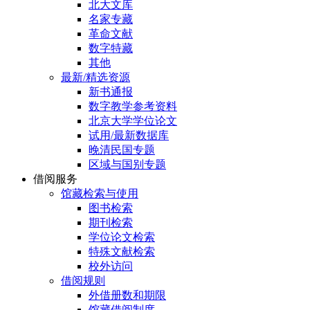
北大文库
名家专藏
革命文献
数字特藏
其他
最新/精选资源
新书通报
数字教学参考资料
北京大学学位论文
试用/最新数据库
晚清民国专题
区域与国别专题
借阅服务
馆藏检索与使用
图书检索
期刊检索
学位论文检索
特殊文献检索
校外访问
借阅规则
外借册数和期限
馆藏借阅制度