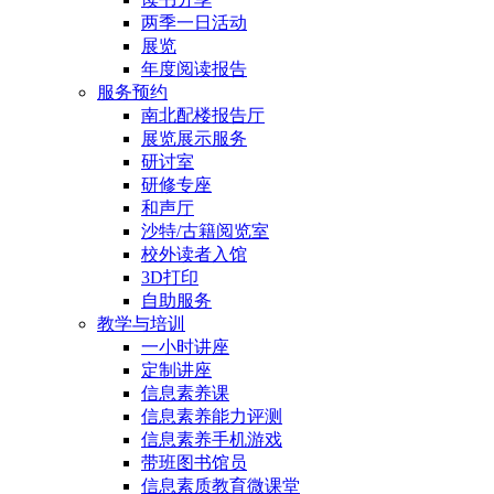
两季一日活动
展览
年度阅读报告
服务预约
南北配楼报告厅
展览展示服务
研讨室
研修专座
和声厅
沙特/古籍阅览室
校外读者入馆
3D打印
自助服务
教学与培训
一小时讲座
定制讲座
信息素养课
信息素养能力评测
信息素养手机游戏
带班图书馆员
信息素质教育微课堂