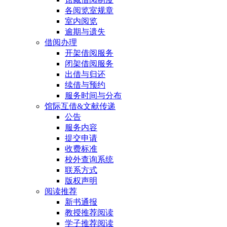
各阅览室规章
室内阅览
逾期与遗失
借阅办理
开架借阅服务
闭架借阅服务
出借与归还
续借与预约
服务时间与分布
馆际互借&文献传递
公告
服务内容
提交申请
收费标准
校外查询系统
联系方式
版权声明
阅读推荐
新书通报
教授推荐阅读
学子推荐阅读