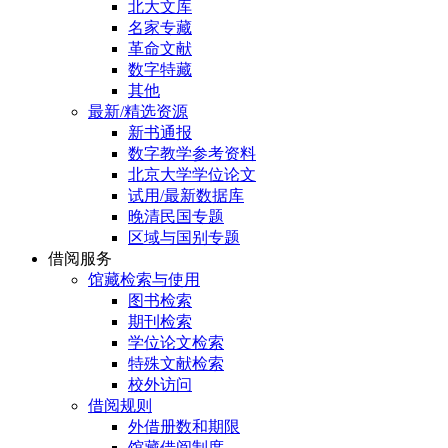
北大文库
名家专藏
革命文献
数字特藏
其他
最新/精选资源
新书通报
数字教学参考资料
北京大学学位论文
试用/最新数据库
晚清民国专题
区域与国别专题
借阅服务
馆藏检索与使用
图书检索
期刊检索
学位论文检索
特殊文献检索
校外访问
借阅规则
外借册数和期限
馆藏借阅制度