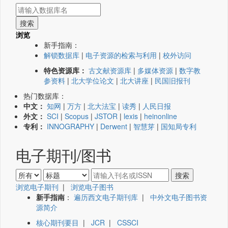
浏览
新手指南：
解锁数据库
|
电子资源的检索与利用
|
校外访问
特色资源库：
古文献资源库
|
多媒体资源
|
数字教
参资料
|
北大学位论文
|
北大讲座
|
民国旧报刊
热门数据库：
中文：
知网
|
万方
|
北大法宝
|
读秀
|
人民日报
外文：
SCI
|
Scopus
|
JSTOR
|
lexis
|
heinonline
专利：
INNOGRAPHY
|
Derwent
|
智慧芽
|
国知局专利
电子期刊/图书
浏览电子期刊
|
浏览电子图书
新手指南
：
遍历西文电子期刊库
|
中外文电子图书资
源简介
核心期刊要目
|
JCR
|
CSSCI