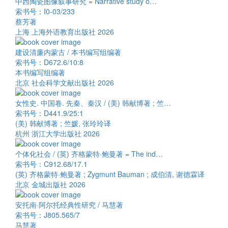
中西陶瓷图像叙事研究 = Narrative study o…
索书号：I0-03/233
蔡芳著
上海 上海外语教育出版社 2026
建设清廉内蒙古 / 本书编写组编著
索书号：D672.6/10:8
本书编写组编著
北京 社会科学文献出版社 2026
女性史. 中国卷. 先秦、秦汉 / (美) 韩献博著 ; 竺…
索书号：D441.9/25:1
(美) 韩献博著 ; 竺媛, 张玲玲译
杭州 浙江大学出版社 2026
个体化社会 / (英) 齐格蒙特·鲍曼著 = The ind…
索书号：C912.68/17.1
(英) 齐格蒙特·鲍曼著 ; Zygmunt Bauman ; 成伯清, 谢德霖译
北京 金城出版社 2026
安托南·阿尔托经典性研究 / 马慧著
索书号：J805.565/7
马慧著