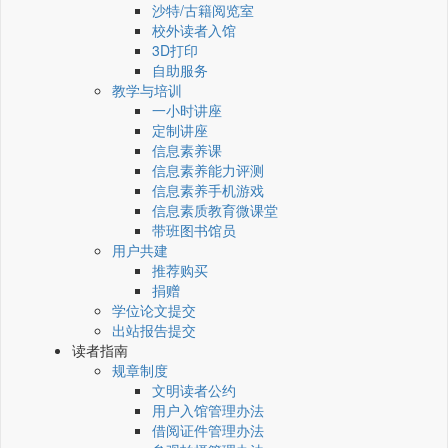
沙特/古籍阅览室
校外读者入馆
3D打印
自助服务
教学与培训
一小时讲座
定制讲座
信息素养课
信息素养能力评测
信息素养手机游戏
信息素质教育微课堂
带班图书馆员
用户共建
推荐购买
捐赠
学位论文提交
出站报告提交
读者指南
规章制度
文明读者公约
用户入馆管理办法
借阅证件管理办法