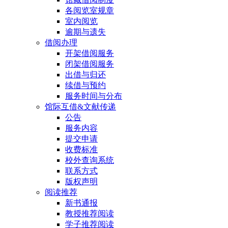
各阅览室规章
室内阅览
逾期与遗失
借阅办理
开架借阅服务
闭架借阅服务
出借与归还
续借与预约
服务时间与分布
馆际互借&文献传递
公告
服务内容
提交申请
收费标准
校外查询系统
联系方式
版权声明
阅读推荐
新书通报
教授推荐阅读
学子推荐阅读