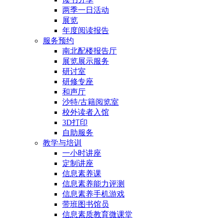
两季一日活动
展览
年度阅读报告
服务预约
南北配楼报告厅
展览展示服务
研讨室
研修专座
和声厅
沙特/古籍阅览室
校外读者入馆
3D打印
自助服务
教学与培训
一小时讲座
定制讲座
信息素养课
信息素养能力评测
信息素养手机游戏
带班图书馆员
信息素质教育微课堂