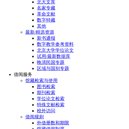
北大文库
名家专藏
革命文献
数字特藏
其他
最新/精选资源
新书通报
数字教学参考资料
北京大学学位论文
试用/最新数据库
晚清民国专题
区域与国别专题
借阅服务
馆藏检索与使用
图书检索
期刊检索
学位论文检索
特殊文献检索
校外访问
借阅规则
外借册数和期限
馆藏借阅制度