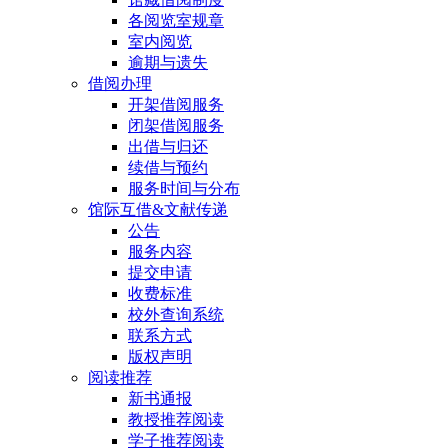
各阅览室规章
室内阅览
逾期与遗失
借阅办理
开架借阅服务
闭架借阅服务
出借与归还
续借与预约
服务时间与分布
馆际互借&文献传递
公告
服务内容
提交申请
收费标准
校外查询系统
联系方式
版权声明
阅读推荐
新书通报
教授推荐阅读
学子推荐阅读