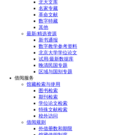
北大文库
名家专藏
革命文献
数字特藏
其他
最新/精选资源
新书通报
数字教学参考资料
北京大学学位论文
试用/最新数据库
晚清民国专题
区域与国别专题
借阅服务
馆藏检索与使用
图书检索
期刊检索
学位论文检索
特殊文献检索
校外访问
借阅规则
外借册数和期限
馆藏借阅制度