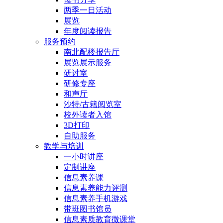
两季一日活动
展览
年度阅读报告
服务预约
南北配楼报告厅
展览展示服务
研讨室
研修专座
和声厅
沙特/古籍阅览室
校外读者入馆
3D打印
自助服务
教学与培训
一小时讲座
定制讲座
信息素养课
信息素养能力评测
信息素养手机游戏
带班图书馆员
信息素质教育微课堂