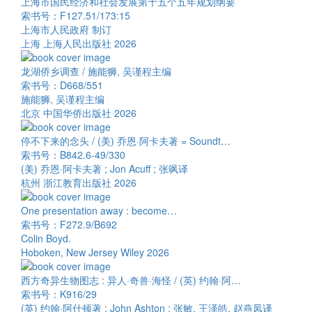
上海市国民经济和社会发展第十五个五年规划纲要
索书号：F127.51/173:15
上海市人民政府 制订
上海 上海人民出版社 2026
龙湖侨乡调查 / 施能狮, 吴谨程主编
索书号：D668/551
施能狮, 吴谨程主编
北京 中国华侨出版社 2026
停不下来的念头 / (美) 乔恩·阿卡夫著 = Soundt…
索书号：B842.6-49/330
(美) 乔恩·阿卡夫著 ; Jon Acuff ; 张飒译
杭州 浙江教育出版社 2026
One presentation away : become…
索书号：F272.9/B692
Colin Boyd.
Hoboken, New Jersey Wiley 2026
西方奇异生物图志 : 异人·奇兽·海怪 / (英) 约翰·阿…
索书号：K916/29
(英) 约翰·阿什顿著 ; John Ashton ; 张敏, 王泽皓, 赵燕凤译