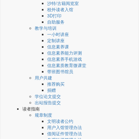
沙特/古籍阅览室
校外读者入馆
3D打印
自助服务
教学与培训
一小时讲座
定制讲座
信息素养课
信息素养能力评测
信息素养手机游戏
信息素质教育微课堂
带班图书馆员
用户共建
推荐购买
捐赠
学位论文提交
出站报告提交
读者指南
规章制度
文明读者公约
用户入馆管理办法
借阅证件管理办法