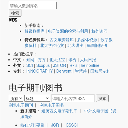
浏览
新手指南：
解锁数据库
|
电子资源的检索与利用
|
校外访问
特色资源库：
古文献资源库
|
多媒体资源
|
数字教
参资料
|
北大学位论文
|
北大讲座
|
民国旧报刊
热门数据库：
中文：
知网
|
万方
|
北大法宝
|
读秀
|
人民日报
外文：
SCI
|
Scopus
|
JSTOR
|
lexis
|
heinonline
专利：
INNOGRAPHY
|
Derwent
|
智慧芽
|
国知局专利
电子期刊/图书
浏览电子期刊
|
浏览电子图书
新手指南
：
遍历西文电子期刊库
|
中外文电子图书资
源简介
核心期刊要目
|
JCR
|
CSSCI